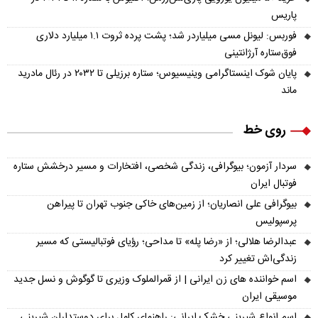
پاریس
فوربس: لیونل مسی میلیاردر شد؛ پشت پرده ثروت ۱.۱ میلیارد دلاری
فوق‌ستاره آرژانتینی
پایان شوک اینستاگرامی وینیسیوس؛ ستاره برزیلی تا ۲۰۳۲ در رئال مادرید
ماند
روی خط
سردار آزمون؛ بیوگرافی، زندگی شخصی، افتخارات و مسیر درخشش ستاره
فوتبال ایران
بیوگرافی علی انصاریان؛ از زمین‌های خاکی جنوب تهران تا پیراهن
پرسپولیس
عبدالرضا هلالی؛ از «رضا پله» تا مداحی؛ رؤیای فوتبالیستی که مسیر
زندگی‌اش تغییر کرد
اسم خواننده های زن ایرانی | از قمرالملوک وزیری تا گوگوش و نسل جدید
موسیقی ایران
اسم انواع شیرینی خشک ایرانی: راهنمای کامل برای دوستداران شیرینی