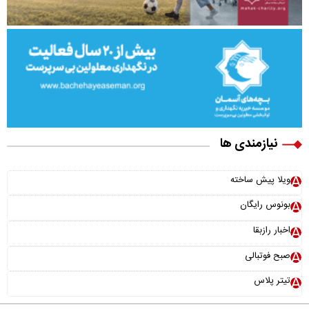
نیازمندی ها
ویلا پیش ساخته
بونوس رایگان
اخبار رازبقا
صبح فوتبالی
تیتر پلاس