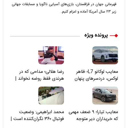
قهرمانی جهان در قزاقستان، بازی‌های آسیایی ناگویا و مسابقات جهانی
زیر ۲۳ سال آمریکا آماده و اعزام کنیم.
پرونده ویژه
معایب لوکانو L7؛ ظاهر
رضا هلالی؛ مداحی که در
لوکس، دردسرهای پنهان
هرندی فقط روضه نخواند |
مسئولان «تکیه‌گاه آقا مرتضی
علی(ع)» را جدی‌تر ببینند
معایب تیارا؛ ۹ ضعف مهمی
محمد ابراهیمی: وضعیت
که خریداران دیر متوجه
فوتبال ۳۶۰ نگران‌کننده است |
می‌شوند
نقد سرمربی تیم ملی نباید