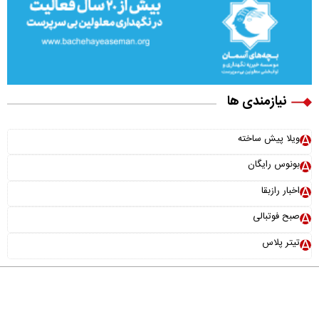
نیازمندی ها
ویلا پیش ساخته
بونوس رایگان
اخبار رازبقا
صبح فوتبالی
تیتر پلاس