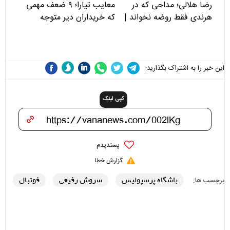
رضا هلالی؛ مداحی که در
معایب تیارا؛ ۹ ضعف مهمی
هرندی فقط روضه نخواند |
که خریداران دیر متوجه
مسئولان «تکیه‌گاه آقا مرتضی
می‌شوند
علی(ع)» را جدی‌تر ببینند
این خبر را به اشتراک بگذارید:
کپی لینک
پسندیدم
گزارش خطا
باشگاه پرسپولیس
سروش رفیعی
فوتبال
برچسب ها: