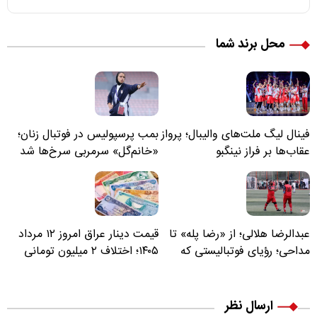
محل برند شما
فینال لیگ ملت‌های والیبال؛ پرواز
بمب پرسپولیس در فوتبال زنان؛
عقاب‌ها بر فراز نینگبو
«خانم‌گل» سرمربی سرخ‌ها شد
عبدالرضا هلالی؛ از «رضا پله» تا
قیمت دینار عراق امروز ۱۲ مرداد
مداحی؛ رؤیای فوتبالیستی که
۱۴۰۵؛ اختلاف ۲ میلیون تومانی
مسیر زندگی‌اش تغییر کرد
خرید نقدی و کارت بانکی
ارسال نظر