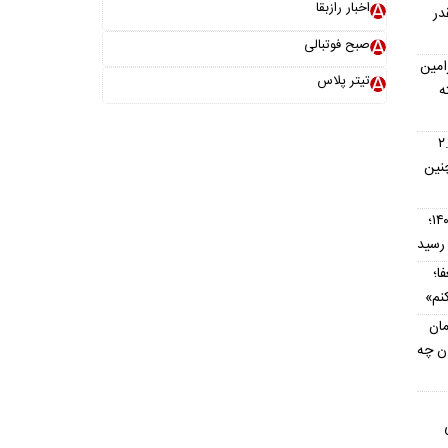
اخبار رازبقا
در
صبح فوتبالی
امین
تیتر پلاس
ه
اس؛ اتوماتیک ۲.۵
نین
قیمت تیبا کارکرده امروز ۱۶ مرداد ۱۴۰۵؛
ا؛
نم»
مان
ان چه