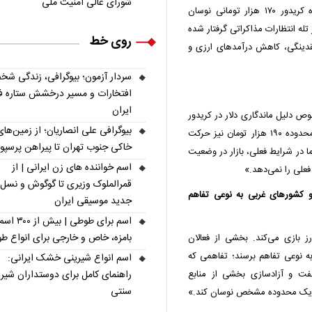
شورای عالی امنیت ملی
ابهام در روند مذاکرات ایران و آمریکا، همچنان در محدوده کریدور ۱۷۰ هزار تومانی نوسان
 تله انتظارات مذاکراتی گرفتار شده
روی خط
نقدینگی، کاهش درآمدهای ارزی و
سردار آزمون؛ بیوگرافی، زندگی شخ
افتخارات و مسیر درخشش ستاره فو
ایران
وص دلیل ماندگاری دلار در کریدور
بیوگرافی علی انصاریان؛ از زمین‌های
۱۷۰ هزار تومانی گفت: «در زمان جنگ، قیمت دلار حتی تا محدوده ۱۹۰ هزار تومان نیز حرکت
خاکی جنوب تهران تا پیراهن پرسپ
ما در شرایط فعلی، بازار در وضعیت
اسم خواننده های زن ایرانی | از
فعلی را نمی‌دهد.»
قمرالملوک وزیری تا گوگوش و نسل
و کشورهای غربی به نوعی تفاهم
جدید موسیقی ایران
اسم برای طوطی | ب
بامزه، خاص و خارجی برای انواع ط
رز بازی می‌کند. بخشی از فعالان
ه نوعی تفاهم برسند؛ تفاهمی که
اسم انواع شیرینی خشک ایرانی:
راهنمای کامل برای دوستداران شیر
نفت و آزادسازی بخشی از منابع
سنتی
 در یک محدوده مشخص نوسان کند.»