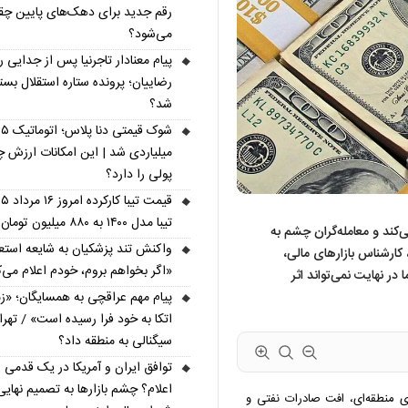
رقم جدید برای دهک‌های پایین چق
می‌شود؟
پیام معنادار تاجرنیا پس از جدایی ر
رضاییان؛ پرونده ستاره استقلال بست
شد؟
شوک قیمتی دنا پل
میلیاردی شد | این امکانات ارزش چ
پولی را دارد؟
تیبا مدل ۱۴۰۰ به ۸۸۰ میلیون تومان رسید
هزار تومان نوسان می‌کند و معامله‌گران چشم به
واکنش تند پزشکیان به شایعه استعف
 کارشناس بازارهای مالی،
«اگر بخواهم بروم، خودم اعلام می‌ک
در نهایت نمی‌تواند اثر
پیام مهم عراقچی به همسایگان؛ «ز
اتکا به خود فرا رسیده است» / تهر
سیگنالی به منطقه داد؟
توافق ایران و آمریکا در یک قدمی
اعلام؟ چشم بازارها به تصمیم نهایی
ای منطقه‌ای، افت صادرات نفتی و