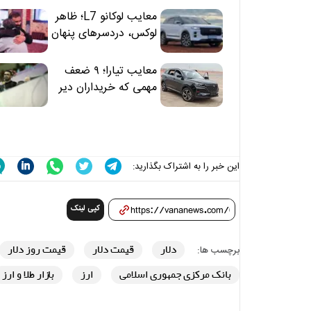
معایب لوکانو L7؛ ظاهر
لوکس، دردسرهای پنهان
معایب تیارا؛ ۹ ضعف
مهمی که خریداران دیر
متوجه می‌شوند
این خبر را به اشتراک بگذارید:
کپی لینک
دلار
قیمت دلار
قیمت روز دلار
برچسب ها:
بانک مرکزی جمهوری اسلامی
ارز
بازار طلا و ارز