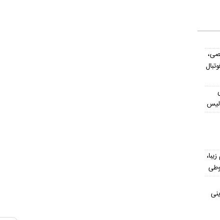
صی،
تبال
ولیس
یش از ۳۰۰ اسم زیبا،
وطی
ینی