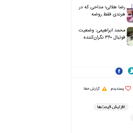
رضا هلالی؛ مداحی که در
هرندی فقط روضه
نخواند | مسئولان
«تکیه‌گاه آقا مرتضی
محمد ابراهیمی: وضعیت
علی(ع)» را جدی‌تر
فوتبال ۳۶۰ نگران‌کننده
ببینند
است | نقد سرمربی تیم
ملی نباید هزینه داشته
باشد
پسندیدم
گزارش خطا
افزایش قیمت‌ها