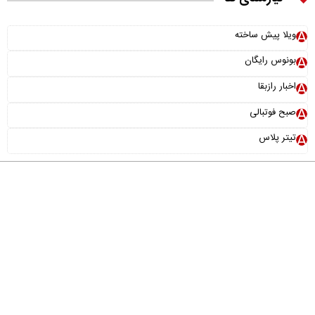
ویلا پیش ساخته
بونوس رایگان
اخبار رازبقا
صبح فوتبالی
تیتر پلاس
درباره ما
تماس با ما
آرشیو
پیوندها
عضویت در خبرنامه
خانواده ما