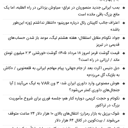
بمب ایرانی جدید منصوریان در عراق؛ سیاوش یزدانی در راه الطلبه، اما یک
مانع بزرگ باقی مانده است
اعتراف جالب کاپیتان رئال درباره مورینیو؛ «انتظار نداشتم ژوزه این‌طور
باشد»
جواد نکونام مقابل استقلال؛ هفته هشتم لیگ، موعد باز شدن حساب‌های
قدیمی در تبریز
قیمت گوشت قرمز امروز ۱۸ مرداد ۱۴۰۵؛ گوشت خورشتی ۲.۳ میلیون تومان
ماند / ارزانی در راه است؟
دبل دنیس اکرت بعد از جام جهانی؛ پیام مهاجم ایرانی به قلعه‌نویی / «کاش
به بلژیک گل می‌زدم»
هوش مصنوعی وارد داوری ایران شد؛ ۳ ون VAR به لیگ می‌آیند | آیا
جنجال‌های داوری کمتر می‌شود؟
نکونام و حجت کریمی دوباره کنار هم؛ جلسه فوری برای شروع مأموریت
بزرگ در تراکتور
شوک برزیل به بازار رمزارز؛ انتقال‌های بالای ۱۰ هزار دلار ۲۴ ساعت متوقف
می‌شوند / بیت‌کوین در کانال ۶۴ هزار دلار