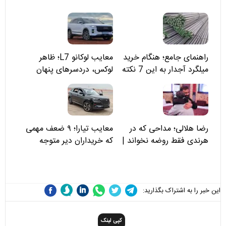
راهنمای جامع؛ هنگام خرید
معایب لوکانو L7؛ ظاهر
میلگرد آجدار به این 7 نکته
لوکس، دردسرهای پنهان
توجه کنید
رضا هلالی؛ مداحی که در
معایب تیارا؛ ۹ ضعف مهمی
هرندی فقط روضه نخواند |
که خریداران دیر متوجه
مسئولان «تکیه‌گاه آقا مرتضی
می‌شوند
علی(ع)» را جدی‌تر ببینند
این خبر را به اشتراک بگذارید:
کپی لینک