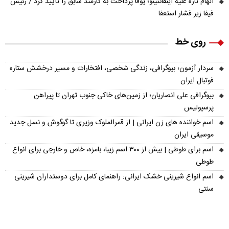
اتهام تازه علیه اینفانتینو؛ یوفا پرداخت به کارمند سابق را تأیید کرد / رئیس
فیفا زیر فشار استعفا
روی خط
سردار آزمون؛ بیوگرافی، زندگی شخصی، افتخارات و مسیر درخشش ستاره
فوتبال ایران
بیوگرافی علی انصاریان؛ از زمین‌های خاکی جنوب تهران تا پیراهن
پرسپولیس
اسم خواننده های زن ایرانی | از قمرالملوک وزیری تا گوگوش و نسل جدید
موسیقی ایران
اسم برای طوطی | بیش از ۳۰۰ اسم زیبا، بامزه، خاص و خارجی برای انواع
طوطی
اسم انواع شیرینی خشک ایرانی: راهنمای کامل برای دوستداران شیرینی
سنتی