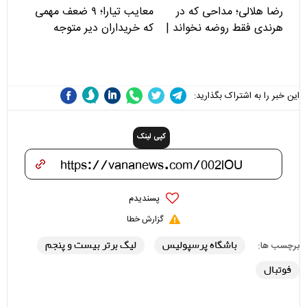
رضا هلالی؛ مداحی که در
معایب تیارا؛ ۹ ضعف مهمی
هرندی فقط روضه نخواند |
که خریداران دیر متوجه
مسئولان «تکیه‌گاه آقا مرتضی
می‌شوند
علی(ع)» را جدی‌تر ببینند
این خبر را به اشتراک بگذارید:
کپی لینک
پسندیدم
گزارش خطا
باشگاه پرسپولیس
لیگ برتر بیست و پنجم
برچسب ها:
فوتبال