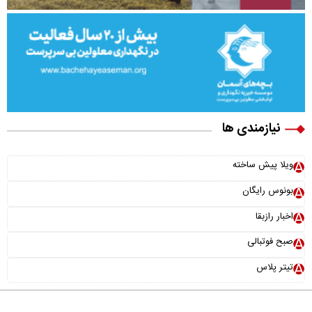
نیازمندی ها
ویلا پیش ساخته
بونوس رایگان
اخبار رازبقا
صبح فوتبالی
تیتر پلاس