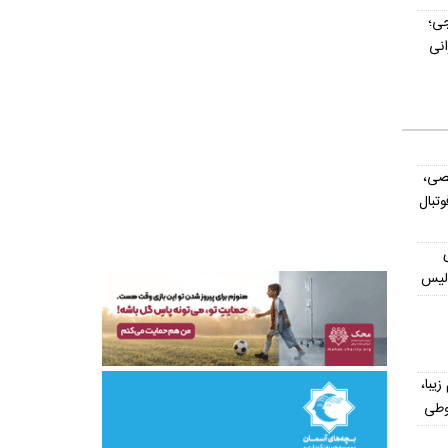
جی؛
نفره ایرانی
صی،
تبال
ولیس
یش از ۳۰۰ اسم زیبا،
وطی