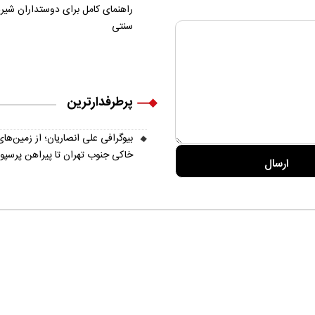
راهنمای کامل برای دوستداران شیر
سنتی
پرطرفدارترین
بیوگرافی علی انصاریان؛ از زمین‌های
خاکی جنوب تهران تا پیراهن پرسپ
ره ما
تماس با ما
آرشیو
پیوندها
عضویت در خبرنامه
 Commons Attribution-NonCommercial-NoDerivatives 4.0 Internation