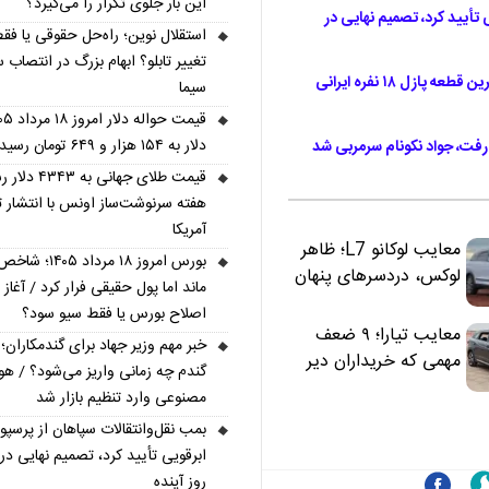
این بار جلوی تکرار را می‌گیرد؟
 تأیید کرد، تصمیم نهایی در
استقلال نوین؛ راه‌حل حقوقی یا فق
تغییر تابلو؟ ابهام بزرگ در انتصاب 
لیگ برتر بدون حتی یک مربی خارجی؛ نکونام آخرین قطعه پازل ۱۸ نفره ایرانی
سیما
دلار به ۱۵۴ هزار و ۶۴۹ تومان رسید
قیمت طلای جهانی به ۳
هفته سرنوشت‌ساز اونس با انتشار ت
آمریکا
معایب لوکانو L7؛ ظاهر
بورس امروز ۱۸ مرداد ۰۵
لوکس، دردسرهای پنهان
ماند اما پول حقیقی فرار کرد / آغاز
اصلاح بورس یا فقط سیو سود؟
معایب تیارا؛ ۹ ضعف
خبر مهم وزیر جهاد برای گندمکاران؛
مهمی که خریداران دیر
گندم چه زمانی واریز می‌شود؟ / 
متوجه می‌شوند
مصنوعی وارد تنظیم بازار شد
بمب نقل‌وانتقالات سپاهان از پرسپ
ابرقویی تأیید کرد، تصمیم نهایی در
روز آینده