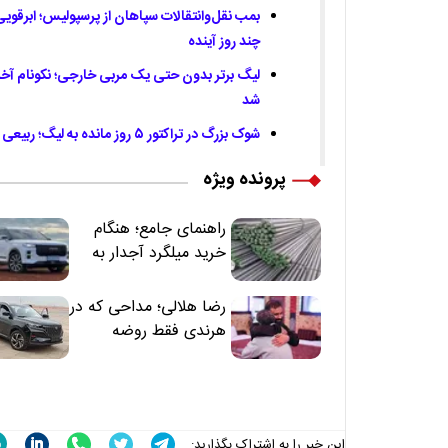
بمب نقل‌وانتقالات سپاهان از پرسپولیس؛ ابرقویی
چند روز آینده
شد
شوک بزرگ در تراکتور ۵ روز مانده به لیگ؛ ربیعی رفت، جواد نکونام سرمربی شد
پرونده ویژه
راهنمای جامع؛ هنگام
خرید میلگرد آجدار به
این 7 نکته توجه کنید
رضا هلالی؛ مداحی که در
هرندی فقط روضه
نخواند | مسئولان
«تکیه‌گاه آقا مرتضی
علی(ع)» را جدی‌تر
ببینند
این خبر را به اشتراک بگذارید: