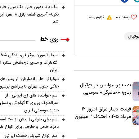
لیگ برتر بدون حتی یک مربی خار
نکونام آخرین قطعه پازل ۱۸ 
پسندیدم
گزارش خطا
شد
وتبال
روی خط
سردار آزمون؛ بیوگرافی، زندگی شخ
افتخارات و مسیر درخشش ستاره فو
ایران
بیوگرافی علی انصاریان؛ از زمین‌های
بمب پرسپولیس در فوتبال
خاکی جنوب تهران تا پیراهن پرسپ
زنان؛ «خانم‌گل» سرمربی
اسم خواننده های زن ایرانی | از
سرخ‌ها شد
قمرالملوک وزیری تا گوگوش و نسل
قیمت دینار عراق امروز ۱۲
جدید موسیقی ایران
مرداد ۱۴۰۵؛ اختلاف ۲ میلیون
اسم برای طوطی | ب
تومانی خرید نقدی و کارت
بامزه، خاص و خارجی برای انواع ط
بانکی
اسم انواع شیرینی خشک ایرانی: