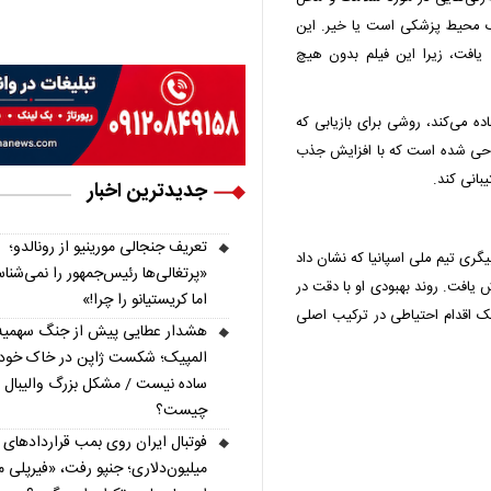
یک محیط پزشکی است یا خیر. این
افت، زیرا این فیلم بدون هیچ
ه می‌کند، روشی برای بازیابی که
ی طراحی شده است که با افزایش جذب
بانی کند.
جدیدترین اخبار
تعریف جنجالی مورینیو از رونالدو؛
گری تیم ملی اسپانیا که نشان داد
«پرتغالی‌ها رئیس‌جمهور را نمی‌شناس
 یافت. روند بهبودی او با دقت در
اما کریستیانو را چرا!»
ک اقدام احتیاطی در ترکیب اصلی
هشدار عطایی پیش از جنگ سهمیه
المپیک؛ شکست ژاپن در خاک خو
ساده نیست / مشکل بزرگ والیبال ا
چیست؟
فوتبال ایران روی بمب قراردادهای
میلیون‌دلاری؛ جنپو رفت، «فیرپلی م