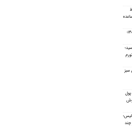
ط
ساعده
قیمت حواله دلار امروز ۱۸ مرداد ۱۴۰۵؛
۴۳۴ دلار رسید؛
ورم
۱۴؛ شاخص سبز
 پول
هوش
ولیس؛
 چند