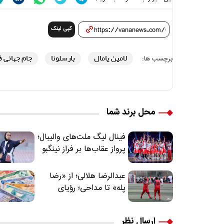
کپی لینک
لامین یامال
بارسلونا
جام جهانی ف
برچسب ها:
محل برند شما
فینال لیگ ملت‌های والیبال؛
پرواز عقاب‌ها بر فراز نینگبو
عبدالرضا هلالی؛ از «رضا
پله» تا مداحی؛ رؤیای
فوتبالیستی که مسیر
زندگی‌اش تغییر کرد
ارسال نظر