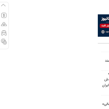
ند
دش
یران
الی»