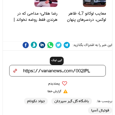
معایب لوکانو L7؛ ظاهر
رضا هلالی؛ مداحی که در
لوکس، دردسرهای پنهان
هرندی فقط روضه نخواند |
مسئولان «تکیه‌گاه آقا مرتضی
علی(ع)» را جدی‌تر ببینند
این خبر را به اشتراک بگذارید:
کپی لینک
پسندیدم
گزارش خطا
باشگاه گل گهر سیرجان
جواد نکونام
برچسب ها:
فوتبال آسیا