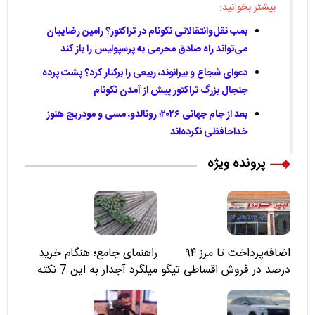
بیشتر بخوانید:
بمب نقل‌وانتقالاتی نکونام در تراکتور؟ رامین رضاییان
می‌تواند راه صادق محرمی به پرسپولیس را باز کند
دعوای شجاع و بیرانوند، ربیعی را برکنار کرد؟ پشت پرده
جنجال بزرگ تراکتور پیش از آمدن نکونام
بعد از جام جهانی ۲۰۲۶؛ رونالدو، مسی و مودریچ هنوز
خداحافظی نکرده‌اند
پرونده ویژه
اضافه‌پرداخت تا مرز ۹۴
راهنمای جامع؛ هنگام خرید
درصد در فروش اقساطی تیگو
میلگرد آجدار به این 7 نکته
۸؛ مسئولان «مبین خودرو» را
توجه کنید
نمی‌بینند؟