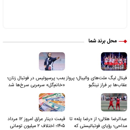
محل برند شما
فینال لیگ ملت‌های والیبال؛ پرواز
بمب پرسپولیس در فوتبال زنان؛
عقاب‌ها بر فراز نینگبو
«خانم‌گل» سرمربی سرخ‌ها شد
عبدالرضا هلالی؛ از «رضا پله» تا
قیمت دینار عراق امروز ۱۲ مرداد
مداحی؛ رؤیای فوتبالیستی که
۱۴۰۵؛ اختلاف ۲ میلیون تومانی