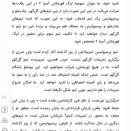
تایید شود، به عنوان سهمیه لیگ قهرمانان آسیا ۲ در این رقابت‌ها
شرکت می‌کند، در غیر این صورت باید از بین تیم‌های گل‌گهر، چادرملو و
پرسپولیس یک تیم انتخاب شود؛ به این صورت که ابتدا تیم‌های
چادرملو و پرسپولیس به مصاف هم می‌روند و برنده این دو تیم با
گل‌گهر دیدار خواهند کرد تا تکلیف تیم سوم برای حضور در لیگ
قهرمانان آسیا ۲ مشخص شود.
تیم پرسپولیس تمریناتش از روز گذشته آغاز کرده است ولی خبری از
برگزاری تمرینات گل‌گهر نیست. حیدر افسری، سرپرست تیم گل‌گهر
گفت: ما در هیچ تورنمنتی شرکت نخواهیم کرد. این موضع باشگاه
گل‌گهر است. ضمن اینکه کمیته استیناف صد در صد رای را به سود ما
می‌دهد و رای کمیته انضباطی را تایید خواهد کرد. ما امکان شروع
تمرینات را هم نداریم، چون تیم شکل نگرفته است.
«برگزاری تورنمنت از نظر فنی کارشناسی نشده است.» وی با بیان این
جمله افزود: وقتی بازیکن قراردادش به پایان رسیده است، چطور او را
مجاب به حضور در تمرینات کنیم؟ بازیکنان ممکن است با تیم‌های
دیگری در حال مذاکره باشند. از طرفی، پرسپولیسی که از روز گذشته
تمریناتش را آغاز کرده است، چطور می‌خواهد بازیکنانش را ۲۰ روزه