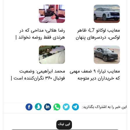
معایب لوکانو L7؛ ظاهر
رضا هلالی؛ مداحی که در
لوکس، دردسرهای پنهان
هرندی فقط روضه نخواند |
مسئولان «تکیه‌گاه آقا مرتضی
علی(ع)» را جدی‌تر ببینند
معایب تیارا؛ ۹ ضعف مهمی
محمد ابراهیمی: وضعیت
که خریداران دیر متوجه
فوتبال ۳۶۰ نگران‌کننده است |
می‌شوند
نقد سرمربی تیم ملی نباید
هزینه داشته باشد
این خبر را به اشتراک بگذارید:
کپی لینک