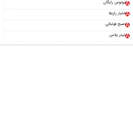
بونوس رایگان
اخبار رازبقا
صبح فوتبالی
تیتر پلاس
درباره ما
تماس با ما
آرشیو
پیوندها
عضویت در خبرنامه
خانواده ما