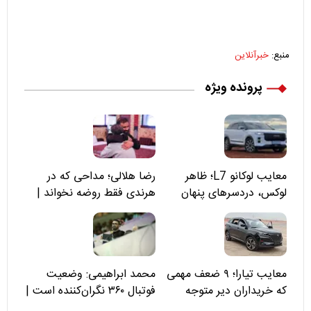
منبع:
خبرآنلاین
پرونده ویژه
معایب لوکانو L7؛ ظاهر
رضا هلالی؛ مداحی که در
لوکس، دردسرهای پنهان
هرندی فقط روضه نخواند |
مسئولان «تکیه‌گاه آقا مرتضی
علی(ع)» را جدی‌تر ببینند
معایب تیارا؛ ۹ ضعف مهمی
محمد ابراهیمی: وضعیت
که خریداران دیر متوجه
فوتبال ۳۶۰ نگران‌کننده است |
می‌شوند
نقد سرمربی تیم ملی نباید