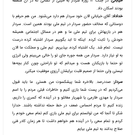
خیابانی:
در جنگ ۱۲ روزه سردار به خیلی از کسانی که در آن منطقه
بودند اسکان داد.
خداداد:
آقای خیابانی الان خود سردار هم دارد می‌شنود. من هم حرفم با
دوستانی که مخالف حضور سردار در تیم ملی بودند همین است. سردار
هم در بازیهاش برای تیم ملی ما و هم در مسائل اجتماعی همیشه
خودش را ثابت کرده. اینکه تا ابد بگوییم سردار اشتباه کرده درست
نیست. تمام شد. یک اشتباه کرده، بپذیریم. تیم ملی و مملکت ما الان
به او نیاز دارد. سردار من همه جوره جای تو را خالی می‌بینم ولی انرژی
تو حتما با بازیکنان هست و میدانم که تو ناراحتی چون کنار بچه‌ها
نیستی ولی حتما از صمیم قلبت برایشان آرزوی موفقیت میکنی.
سردار:
صددرصد. بالاخره شما پیشکسوت من هستی. ما باید قبول
می‌کردیم که در پست شما بازی کنیم و خاطرات قبلی مردم را با اسم
سردار یا مهدی طارمی یا شهریار مغانلو و در آینده که کسری را داریم،
زنده کنیم تا مردم احساس ضعف در خط حمله نداشته باشند. خدارا
شکر تا آنجا که من توانستم برای تیم ملی بازی کنم تمام سعی خودم را
کردم و تمام سعی را در آینده هم خواهم داشت تا هر زمان کادر فنی
صلاح بدانند به تیم ملی بیایم.