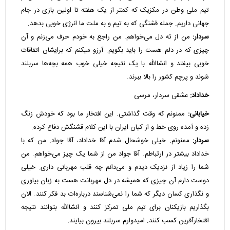
تیم ملی وطن در مکزیک که کمتر از یک هفته تا اولین بازی در جام
جهانی داریم. جمله قشنگی که به تیم و به ملت ما انرژی خوبی بدهد.
سردار:
من از ته دل می‌خواهم. من راجع به خودم حرف می‌زنم و آن
چیزی که در دلم هست را باید بگویم. آرزو میکنم که برایشان اتفاقات
خوبی بیفتد و انشاالله با یک نتیجه خیلی خوب همه بچه‌ها سربلند
شوند و پرچم کشور را بالا ببرند.
خداداد:
عشقی سردار، مرسی
خیابانی:
ممنونم که وقت گذاشتی. این افتخار ما بود که خودش زنگ
زده و آمده روی خط و از کیان ایران با این کلام قشنگش دفاع کرده.
سردار:
ممنونم. خیلی خوشحال شدم آقا خداداد، آقا جواد. من که با
خداداد بیشتر در ارتباطم. آقا جواد من از شما یک چیز می‌خواهم. من
شما را زیاد از نزدیک دیدم و می‌دانم چه قلب مهربانی داری. خیلی
دوست دارم آن چیزی که همیشه در دل مهربانت هست به زبان بیاوری
و نگذاری کسان دیگر که شما را نمی‌شناسند درباره‌ات بد فکر کنند. الان
بگذاریم بازیکنان برای تیم ملی تمرکز کنند و انشاالله بتوانند نتیجه
افتخارآفرین کسب کنند. امیدوارم سربلند بیرون بیایند.