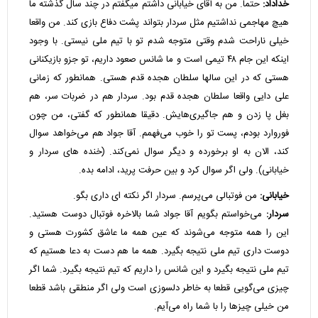
خداداد:
حتما. من به آقای خیابانی داشتم میگفتم در چند سال گذشته ما
هیچ مهاجمی نداشتیم مثل سردار بتواند پشت دفاع بازی کند. من واقعا
خیلی ناراحت شدم وقتی متوجه شدم تو با تیم ملی نیستی. با وجود
اینکه این جام ۴۸ تیمی است و ما شانس صعود داریم، تو جزو بازیکنانی
هستی که در این سالها سلطان هجده قدم هستی. همانطور که زمانی
علی دایی واقعا سلطان هجده قدم بود. سردار هم در ضربات سر، هم
بغل پا زدن و هم جاگیری‌هایش. دقیقا همانطور که گفتی، من چون
فوروارد بودم، پست تو را خوب می‌فهمم. آقا جواد هم می‌خواهد سوال
کند، الان به او برخورده و دیگر سوال نمی‌کند. (خنده های سردار و
خیابانی). ولی اگر سوال کرد و بین حرفت پرید، ادامه بده.
خیابانی:
من فوتبالی می‌پرسم. سردار اگر نکته ای داری بگو.
سردار:
می‌خواستم بگویم آقا جواد شما بالاخره فوتبال دوست هستید.
این را همه متوجه می‌شوند که عین همه ما عاشق کشورت هستی و
دوست داری تیم ملی نتیجه بگیرد. همه ما هم دست به دعا هستیم که
تیم ملی نتیجه بگیرد و این شانس را داریم که تیم نتیجه بگیرد. شما اگر
چیزی می‌گویی قطعا به خاطر دلسوزی است ولی اگر منطقی باشد قطعا
من خیلی چیزها را با شما راه می‌آیم.