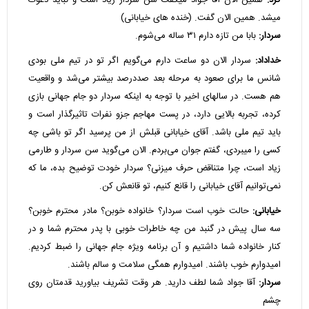
کرد:
همین الان آقا جواد میگفت سن سردار زیاد است و نباید دعوت
میشد. همین الان گفت. (خنده های خیابانی)
سردار:
بابا من تازه دارم ۳۱ ساله می‌شوم.
خداداد:
سردار الان دو ساعت دارم می‌گویم اگر تو در تیم ملی بودی
شانس ما برای صعود به مرحله بعد صددرصد بیشتر می‌شد و واقعیت
هم هست. در سالهای اخیر با توجه به اینکه سردار دو جام جهانی بازی
کرده، تجربه بالایی دارد، در پست مهاجم جزو نفرات تاثیرگذار است و
باید تیم ملی باشد. آقای خیابانی قبلش از من پرسید اگر تو باشی چه
کسی را میبردی، گفتم جوان می‌بردم. الان می‌گوید سن سردار و طارمی
زیاد است، چرا متناقض حرف میزنی؟ سردار خودت توضیح بده، ما که
نمی‌توانیم آقای خیابانی را قانع کنیم، تو قانعش کن.
خیابانی:
حالت خوب است سردار؟ خانواده خوبن؟ مادر محترم خوبن؟
سه سال پیش در گنبد من چه خاطرات خوبی با پدر محترم شما و در
کنار خانواده شما داشتیم و آن برنامه ویژه جام جهانی را ضبط کردیم.
امیدوارم خوب باشند. امیدوارم همگی سلامت و سالم باشند.
سردار:
آقا جواد شما لطف دارید. هر وقت تشریف بیاورید قدمتان روی
چشم