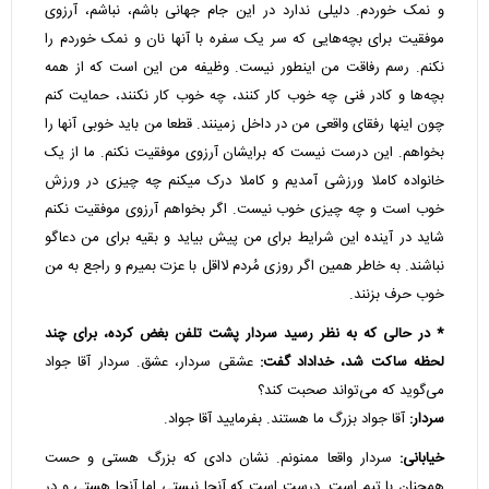
و نمک خوردم. دلیلی ندارد در این جام جهانی باشم، نباشم، آرزوی
موفقیت برای بچه‌هایی که سر یک سفره با آنها نان و نمک خوردم را
نکنم. رسم رفاقت من اینطور نیست. وظیفه من این است که از همه
بچه‌ها و کادر فنی چه خوب کار کنند، چه خوب کار نکنند، حمایت کنم
چون اینها رفقای واقعی من در داخل زمینند. قطعا من باید خوبی آنها را
بخواهم. این درست نیست که برایشان آرزوی موفقیت نکنم. ما از یک
خانواده کاملا ورزشی آمدیم و کاملا درک میکنم چه چیزی در ورزش
خوب است و چه چیزی خوب نیست. اگر بخواهم آرزوی موفقیت نکنم
شاید در آینده این شرایط برای من پیش بیاید و بقیه برای من دعاگو
نباشند. به خاطر همین اگر روزی مُردم لااقل با عزت بمیرم و راجع به من
خوب حرف بزنند.
* در حالی که به نظر رسید سردار پشت تلفن بغض کرده، برای چند
لحظه ساکت شد، خداداد گفت:
عشقی سردار، عشق. سردار آقا جواد
می‌گوید که می‌تواند صحبت کند؟
سردار:
آقا جواد بزرگ ما هستند. بفرمایید آقا جواد.
خیابانی:
سردار واقعا ممنونم. نشان دادی که بزرگ هستی و حست
همچنان با تیم است. درست است که آنجا نیستی اما آنجا هستی و در