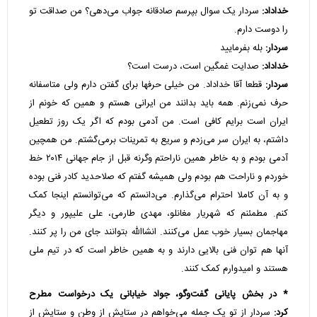
خداداد:
سردار یک سوال بپرسم صادقانه جواب می‌دهی؟ من صداقت تو
را دوست دارم.
سردار:
بله بفرمایید
خداداد:
صدایت غمگین است، درست است؟
سردار:
قطعا آقا خداداد. من خیلی حرفها برای گفتن دارم ولی متاسفانه
حرف نمی‌زنم. همه باید بدانند من ایرانی هستم و همین که خونم از
ایران است برایم کافی است. من آدمی بودم که اگر یک روز تطعیل
داشتم، به ایران سر می‌زدم و سریع به تمرینات برمی‌گشتم. من همچین
آدمی بودم و به خاطر همین ناراحتم وگرنه قبل از جام جهانی ۲۰۱۴ خط
خوردم و ناراحت هم بودم ولی همیشه گفتم که صلاحدید کادر فنی بوده
و به آن کاملا احترام می‌گذارم. می‌دانستم که می‌توانستم اینجا کمک
کنم. مطمئنم که شهریار مغانلو، مهدی طارمی، علی علیپور و دیگر
مهاجمان بسیار خوب عمل می‌کنند. انشاالله بتوانند جای من را پر کنند.
آنها هم توان فنی بالایی دارند و به همین خاطر است که در تیم ملی
هستند و امیدوارم کمک کنند.
* در بخش پایانی گفت‌وگو، جواد خیابانی یک درخواست مطرح
کرد:
سردار از تو یک جمله می‌خواهم در ستایش از وطن و ستایش از