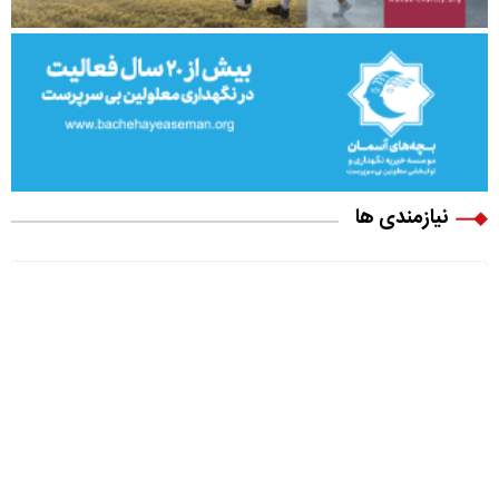
نیازمندی ها
ویلا پیش ساخته
بونوس رایگان
اخبار رازبقا
صبح فوتبالی
تیتر پلاس