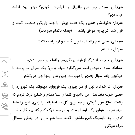
خیابانی:
سردار چرا تیم والیبال را فراموش کردی؟ بهتر نبود ادامه
می‌دادی؟
سردار:
حقیقتش همین یک هفته پیش با چند بازیکن صحبت کردم و
قرار شد اگر پدرم موافق باشد ... (جمله ناتمام می‌ماند)
خیابانی:
یعنی تیم والیبال بانوان گنبد دوباره راه میفتد؟
سردار:
بله بله.
خیابانی:
خب حالا دیگر از فوتبال بگوییم. واقعا خبر خوبی دادی.
خداداد:
سردار، دیدی اصلا نمی‌گذارد حرف بزنی؟ یک سوال می‌پرسد تا
میگویی بله، سوال بعدی را میپرسد. ببین من اینجا چی می‌کشم.
سردار:
آقا خداداد قبل از هر چیزی یک فوروارد میتواند یک فوروارد را
خیلی خوب بشناسد. من بازیهای شما را قبلا دیدم و خیلی درک کردم که
پشت دفاع قرار گرفتی و چطوری گل به استرالیا را زدی. این را فقط
میتوانم به عنوان یک فوتبالیست و مهاجم درک کنم که چه کار خفنی
کردی، چه تایمینگ قوی داشتی. قطعا شما هم من را در اینطور مسائل
درک میکنی.