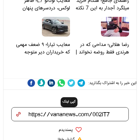
راهنمای جامع؛ هنگام خرید
معایب لوکانو L7؛ ظاهر
میلگرد آجدار به این 7 نکته
لوکس، دردسرهای پنهان
توجه کنید
رضا هلالی؛ مداحی که در
معایب تیارا؛ ۹ ضعف مهمی
هرندی فقط روضه نخواند |
که خریداران دیر متوجه
مسئولان «تکیه‌گاه آقا مرتضی
می‌شوند
علی(ع)» را جدی‌تر ببینند
این خبر را به اشتراک بگذارید:
کپی لینک
پسندیدم
گزارش خطا