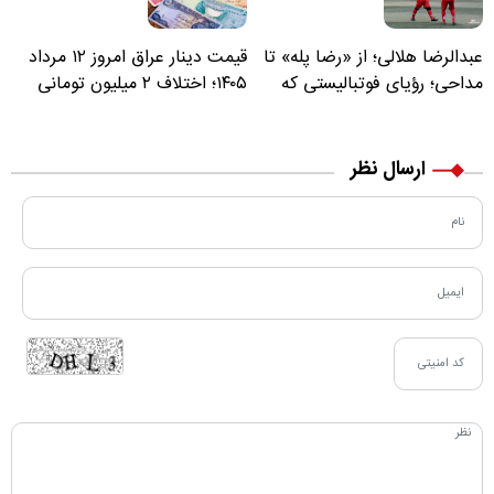
عبدالرضا هلالی؛ از «رضا پله» تا
قیمت دینار عراق امروز ۱۲ مرداد
مداحی؛ رؤیای فوتبالیستی که
۱۴۰۵؛ اختلاف ۲ میلیون تومانی
مسیر زندگی‌اش تغییر کرد
خرید نقدی و کارت بانکی
ارسال نظر