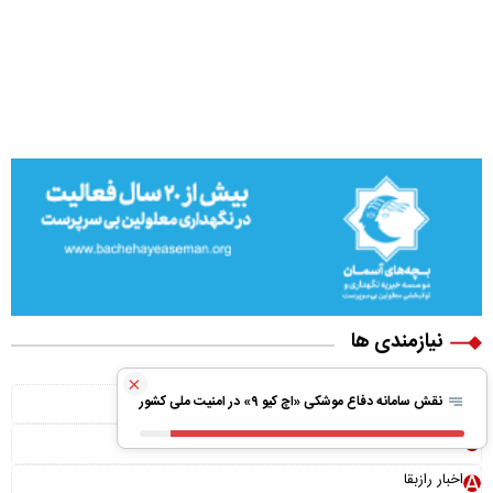
نیازمندی ها
×
ویلا پیش ساخته
نقش سامانه دفاع موشکی «اچ کیو ۹» در امنیت ملی کشور
بونوس رایگان
اخبار رازبقا