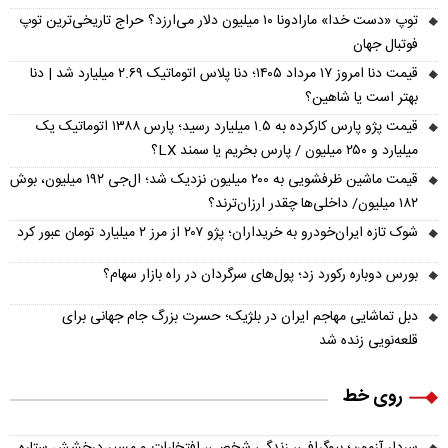
توپ «دست خدا» مارادونا ۱۰ میلیون دلار می‌ارزد؟ حراج تاریخی‌ترین توپ
فوتبال جهان
قیمت دنا امروز ۱۷ مرداد ۱۴۰۵؛ دنا پلاس اتوماتیک ۲.۶۹ میلیارد شد | دنا
بهتر است یا شاهین؟
قیمت پژو پارس کارکرده به ۱.۵ میلیارد رسید؛ پارس ۱۳۸۸ اتوماتیک یک
میلیارد و ۲۵۰ میلیون / پارس بخریم یا سمند LX؟
قیمت ماشین ظرفشویی به ۲۰۰ میلیون نزدیک شد؛ ال‌جی ۱۹۲ میلیون، بوش
۱۸۲ میلیون/ داخلی‌ها چقدر ارزان‌ترند؟
شوک تازه ایران‌خودرو به خریداران؛ پژو ۲۰۷ از مرز ۲ میلیارد تومان عبور کرد
بورس دوباره رکورد زد؛ پول‌های سرگردان در راه بازار سهام؟
دبل تماشایی مهاجم ایران در بلژیک؛ حسرت بزرگ جام جهانی برای
قلعه‌نویی زنده شد
روی خط
سردار آزمون؛ بیوگرافی، زندگی شخصی، افتخارات و مسیر درخشش ستاره