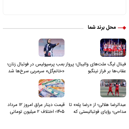
محل برند شما
فینال لیگ ملت‌های والیبال؛ پرواز
بمب پرسپولیس در فوتبال زنان؛
عقاب‌ها بر فراز نینگبو
«خانم‌گل» سرمربی سرخ‌ها شد
عبدالرضا هلالی؛ از «رضا پله» تا
قیمت دینار عراق امروز ۱۲ مرداد
مداحی؛ رؤیای فوتبالیستی که
۱۴۰۵؛ اختلاف ۲ میلیون تومانی
مسیر زندگی‌اش تغییر کرد
خرید نقدی و کارت بانکی