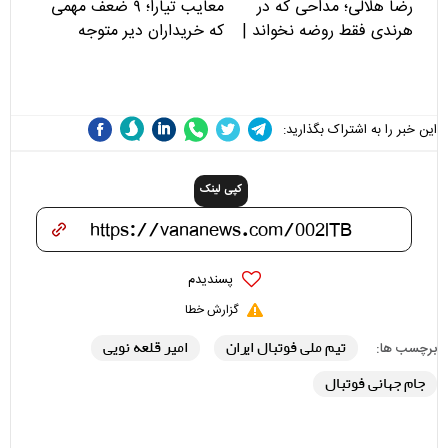
رضا هلالی؛ مداحی که در
معایب تیارا؛ ۹ ضعف مهمی
هرندی فقط روضه نخواند |
که خریداران دیر متوجه
مسئولان «تکیه‌گاه آقا مرتضی
می‌شوند
علی(ع)» را جدی‌تر ببینند
این خبر را به اشتراک بگذارید:
کپی لینک
پسندیدم
گزارش خطا
تیم ملی فوتبال ایران
امیر قلعه نویی
برچسب ها:
جام جهانی فوتبال