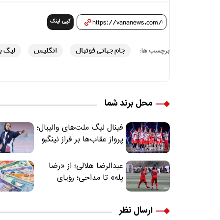
کپی لینک
جام جهانی فوتبال
انگلیس
لیگ ب
برچسب ها:
محل برند شما
فینال لیگ ملت‌های والیبال؛
پرواز عقاب‌ها بر فراز نینگبو
عبدالرضا هلالی؛ از «رضا
پله» تا مداحی؛ رؤیای
فوتبالیستی که مسیر
زندگی‌اش تغییر کرد
ارسال نظر