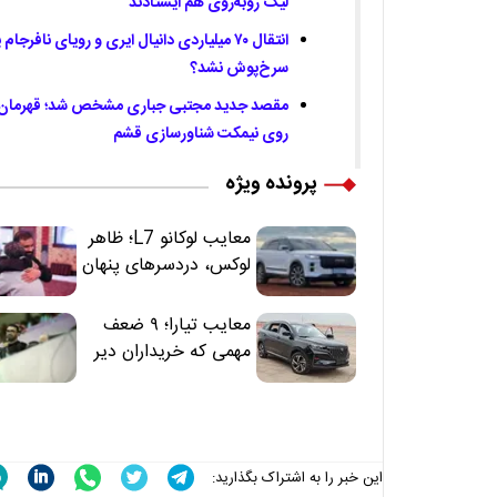
لیگ روبه‌روی هم ایستادند
انتقال ۷۰ میلیاردی دانیال ایری و رویای نا
سرخ‌پوش نشد؟
مقصد جدید مجتبی جباری مشخص شد؛ قهرمان ج
روی نیمکت شناورسازی قشم
پرونده ویژه
معایب لوکانو L7؛ ظاهر
لوکس، دردسرهای پنهان
معایب تیارا؛ ۹ ضعف
مهمی که خریداران دیر
متوجه می‌شوند
این خبر را به اشتراک بگذارید: