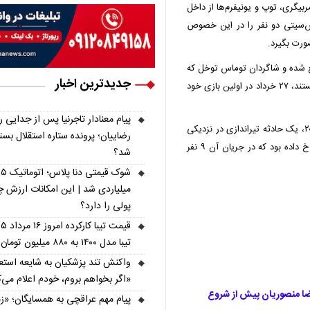
بیگری، توپ و یونیفرم‌ها از داخل
‌سیتی دو نفر را در این خصوص
رت بگیرد.
ع شده و شاگردان توماس توخل که
جدیدترین اخبار
در گروه L جام جهانی ۲۰۲۶ با کرواسی، غنا و پاناما همگروه هستند، ۲۷ خرداد در اولین بازی خود
پیام معنادار تاجرنیا پس از جدایی ر
پیش از این، در فاصله چهار روز مانده به آغاز جام جهانی ۲۰۲۶، یک حادثه تیراندازی در نزدیکی
رضاییان؛ پرونده ستاره استقلال بست
کمپ تمرینی تیم ملی فوتبال انگلیس در کانزاس‌سیتی هم رخ داده بود که در جریان آن ۹ نفر
شد؟
شوک قیمتی دنا پل
میلیاردی شد | این امکانات ارزش چ
پولی را دارد؟
تیبا مدل ۱۴۰۰ به ۸۸۰ میلیون تومان رسید
واکنش تند پزشکیان به شایعه استعف
«اگر بخواهم بروم، خودم اعلام می‌ک
رضا منصوریان پیش از شروع
پیام مهم عراقچی به همسایگان؛ «ز