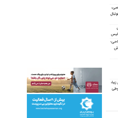
صی،
تبال
ولیس
داحی؛
اش
یش از ۳۰۰ اسم زیبا،
وطی