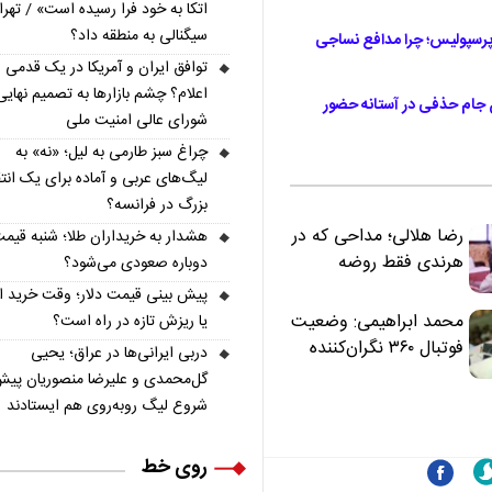
اتکا به خود فرا رسیده است» / تهر
سیگنالی به منطقه داد؟
فرجام پرسپولیس؛ چرا مدافع نساجی
توافق ایران و آمریکا در یک قدمی
اعلام؟ چشم بازارها به تصمیم نهایی
ام حذفی در آستانه حضور
شورای عالی امنیت ملی
چراغ سبز طارمی به لیل؛ «نه» به
لیگ‌های عربی و آماده برای یک انتق
بزرگ در فرانسه؟
رضا هلالی؛ مداحی که در
هشدار به خریداران طلا؛ شنبه قیمت
هرندی فقط روضه
دوباره صعودی می‌شود؟
نخواند | مسئولان
پیش‌ بینی قیمت دلار؛ وقت خرید 
«تکیه‌گاه آقا مرتضی
محمد ابراهیمی: وضعیت
یا ریزش تازه در راه است؟
علی(ع)» را جدی‌تر
فوتبال ۳۶۰ نگران‌کننده
دربی ایرانی‌ها در عراق؛ یحیی
ببینند
است | نقد سرمربی تیم
گل‌محمدی و علیرضا منصوریان پیش
ملی نباید هزینه داشته
شروع لیگ روبه‌روی هم ایستادند
باشد
روی خط