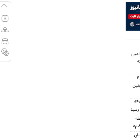
امین
ه
اس؛ اتوماتیک ۲.۵
نین
قیمت تیبا کارکرده امروز ۱۶ مرداد ۱۴۰۵؛
ا؛
نم»
مان