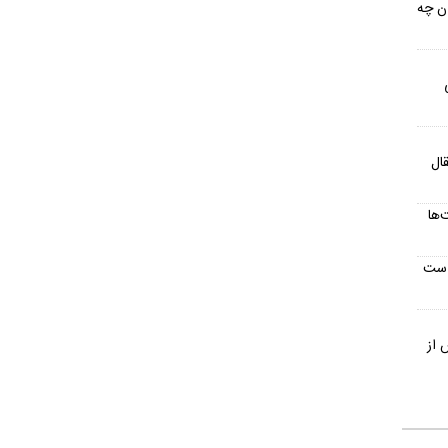
ان چه
ال
‌ها
است
 از