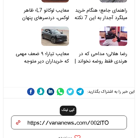
راهنمای جامع؛ هنگام خرید
معایب لوکانو L7؛ ظاهر
میلگرد آجدار به این 7 نکته
لوکس، دردسرهای پنهان
توجه کنید
رضا هلالی؛ مداحی که در
معایب تیارا؛ ۹ ضعف مهمی
هرندی فقط روضه نخواند |
که خریداران دیر متوجه
مسئولان «تکیه‌گاه آقا مرتضی
می‌شوند
علی(ع)» را جدی‌تر ببینند
این خبر را به اشتراک بگذارید:
کپی لینک