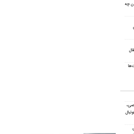
ان چه
ال
‌ها
صی،
تبال