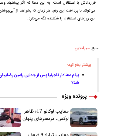
قراردادش با استقلال است. به این معنا که اگر پیشنهاد وسو
می‌تواند با پرداخت این رقم، هر زمان که بخواهد از آبی‌پو
این روزهای استقلال را شکننده نگه می‌دارد.
منبع:
خبرآنلاین
بیشتر بخوانید:
پیام معنادار تاجرنیا پس از جدایی رامین رضاییان
شد؟
پرونده ویژه
معایب لوکانو L7؛ ظاهر
لوکس، دردسرهای پنهان
معایب تیارا؛ ۹ ضعف