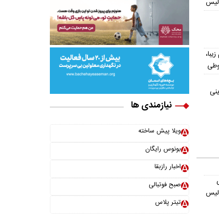
ولیس
یش از ۳۰۰ اسم زیبا،
وطی
ینی
نیازمندی ها
ویلا پیش ساخته
بونوس رایگان
اخبار رازبقا
صبح فوتبالی
ولیس
تیتر پلاس