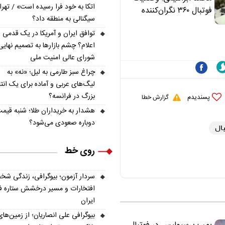
اتکا به خود فرا رسیده است» / تهر
علی(ع)» را جدی‌تر
فوتبال ۳۶۰ نگران‌کننده
سیگنالی به منطقه داد؟
ببینند
است | نقد سرمربی تیم
توافق ایران و آمریکا در یک قدمی
ملی نباید هزینه داشته
اعلام؟ چشم بازارها به تصمیم نهایی
باشد
شورای عالی امنیت ملی
چراغ سبز طارمی به لیل؛ «نه» به
لیگ‌های عربی و آماده برای یک انتق
بزرگ در فرانسه؟
پسندیدم
گزارش خطا
هشدار به خریداران طلا؛ شنبه قیمت
دوباره صعودی می‌شود؟
بال
روی خط
سردار آزمون؛ بیوگرافی، زندگی شخ
افتخارات و مسیر درخشش ستاره فو
ایران
بیوگرافی علی انصاریان؛ از زمین‌های