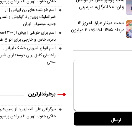
بمب پرسپولیس در فوتبال
خاکی جنوب تهران تا پیراهن پرسپ
زنان؛ «خانم‌گل» سرمربی
اسم خواننده های زن ایرانی | از
سرخ‌ها شد
قمرالملوک وزیری تا گوگوش و نسل
قیمت دینار عراق امروز ۱۲
جدید موسیقی ایران
مرداد ۱۴۰۵؛ اختلاف ۲ میلیون
اسم برای طوطی | ب
تومانی خرید نقدی و کارت
بامزه، خاص و خارجی برای انواع ط
بانکی
اسم انواع شیرینی خشک ایرانی:
راهنمای کامل برای دوستداران شیر
سنتی
پرطرفدارترین
بیوگرافی علی انصاریان؛ از زمین‌های
خاکی جنوب تهران تا پیراهن پرسپ