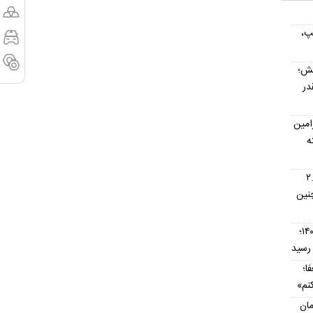
پ،
یش؛
در
امین
ه
اس؛ اتوماتیک ۲.۵
نین
قیمت تیبا کارکرده امروز ۱۶ مرداد ۱۴۰۵؛
ا؛
نم»
مان