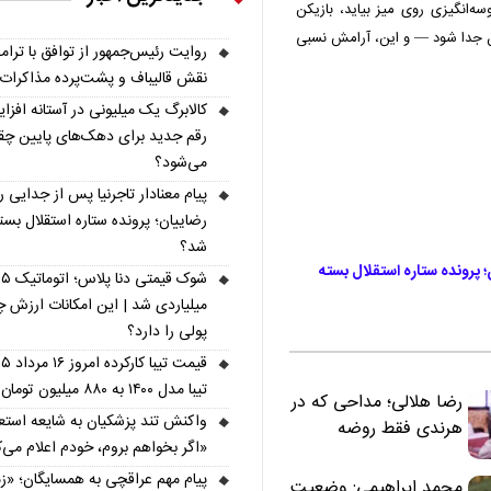
سه‌انگیزی روی میز بیاید، بازیکن
شان جدا شود — و این، آرامش نسبی
روایت رئیس‌جمهور از توافق با ترام
نقش قالیباف و پشت‌پرده مذاکرات
کالابرگ یک میلیونی در آستانه افزا
رقم جدید برای دهک‌های پایین چق
می‌شود؟
پیام معنادار تاجرنیا پس از جدایی ر
رضاییان؛ پرونده ستاره استقلال بست
شد؟
؛ پرونده ستاره استقلال بسته
شوک قیمتی دنا پل
میلیاردی شد | این امکانات ارزش چ
پولی را دارد؟
تیبا مدل ۱۴۰۰ به ۸۸۰ میلیون تومان رسید
رضا هلالی؛ مداحی که در
واکنش تند پزشکیان به شایعه استعف
هرندی فقط روضه
«اگر بخواهم بروم، خودم اعلام می‌ک
نخواند | مسئولان
پیام مهم عراقچی به همسایگان؛ «ز
«تکیه‌گاه آقا مرتضی
محمد ابراهیمی: وضعیت