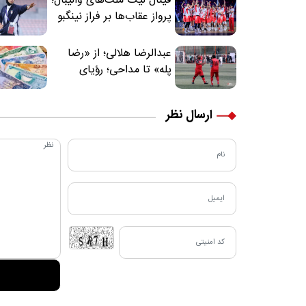
فینال لیگ ملت‌های والیبال؛
پرواز عقاب‌ها بر فراز نینگبو
عبدالرضا هلالی؛ از «رضا
پله» تا مداحی؛ رؤیای
فوتبالیستی که مسیر
زندگی‌اش تغییر کرد
ارسال نظر