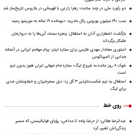
دو رکورد ملی در چند ساعت؛ زهرا زارعی با قهرمانی در بلاروس تاریخ‌ساز شد
بمب ۱۴۰ میلیون یورویی رئال مادرید؛ دیومانده ۱۹ ساله به مورینیو رسید
بازگشت اضطراری آدان به استقلال؛ پنجره بسته، آبی‌ها را به دروازه‌بان
طلبکار برگرداند
استوری معنادار مهدی طارمی برای ستاره اینتر؛ پیام مهاجم ایرانی در آستانه
جدایی از المپیاکوس
شوک ۸ روز مانده به شروع لیگ؛ ستاره جام جهانی ایران هنوز بدون تیم
است
استقلال به تیم شکست‌ناپذیر ۳ گل زد؛ دبل سحرخیزان و خط‌ونشان جدی
برای لیگ
روی خط
عبدالرضا هلالی؛ از «رضا پله» تا مداحی؛ رؤیای فوتبالیستی که مسیر
زندگی‌اش تغییر کرد