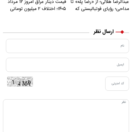
عبدالرضا هلالی؛ از «رضا پله» تا
قیمت دینار عراق امروز ۱۲ مرداد
مداحی؛ رؤیای فوتبالیستی که
۱۴۰۵؛ اختلاف ۲ میلیون تومانی
مسیر زندگی‌اش تغییر کرد
خرید نقدی و کارت بانکی
ارسال نظر