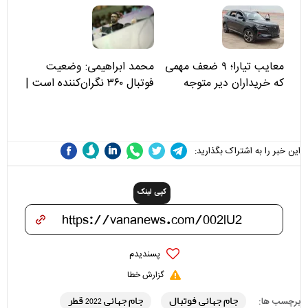
مسئولان «تکیه‌گاه آقا مرتضی
علی(ع)» را جدی‌تر ببینند
معایب تیارا؛ ۹ ضعف مهمی
محمد ابراهیمی: وضعیت
که خریداران دیر متوجه
فوتبال ۳۶۰ نگران‌کننده است |
می‌شوند
نقد سرمربی تیم ملی نباید
هزینه داشته باشد
این خبر را به اشتراک بگذارید:
کپی لینک
پسندیدم
گزارش خطا
جام جهانی فوتبال
جام جهانی 2022 قطر
برچسب ها: