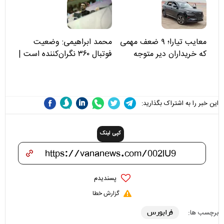
علی(ع)» را جدی‌تر ببینند
معایب تیارا؛ ۹ ضعف مهمی
محمد ابراهیمی: وضعیت
که خریداران دیر متوجه
فوتبال ۳۶۰ نگران‌کننده است |
می‌شوند
نقد سرمربی تیم ملی نباید
هزینه داشته باشد
این خبر را به اشتراک بگذارید:
کپی لینک
پسندیدم
گزارش خطا
فرابورس
برچسب ها: