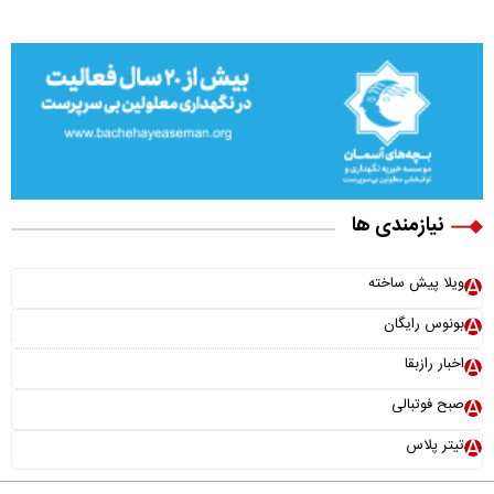
نیازمندی ها
×
ویلا پیش ساخته
نقش سامانه دفاع موشکی «اچ کیو ۹» در امنیت ملی کشور
بونوس رایگان
اخبار رازبقا
صبح فوتبالی
تیتر پلاس