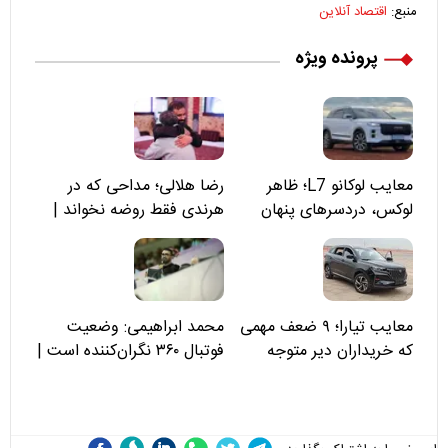
منبع:
اقتصاد آنلاین
پرونده ویژه
معایب لوکانو L7؛ ظاهر
رضا هلالی؛ مداحی که در
لوکس، دردسرهای پنهان
هرندی فقط روضه نخواند |
مسئولان «تکیه‌گاه آقا مرتضی
علی(ع)» را جدی‌تر ببینند
معایب تیارا؛ ۹ ضعف مهمی
محمد ابراهیمی: وضعیت
که خریداران دیر متوجه
فوتبال ۳۶۰ نگران‌کننده است |
می‌شوند
نقد سرمربی تیم ملی نباید
هزینه داشته باشد