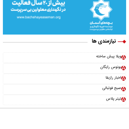
نیازمندی ها
×
ویلا پیش ساخته
نقش سامانه دفاع موشکی «اچ کیو ۹» در امنیت ملی کشور
بونوس رایگان
اخبار رازبقا
صبح فوتبالی
تیتر پلاس