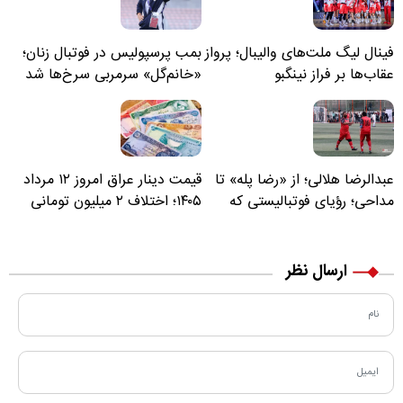
فینال لیگ ملت‌های والیبال؛ پرواز
بمب پرسپولیس در فوتبال زنان؛
عقاب‌ها بر فراز نینگبو
«خانم‌گل» سرمربی سرخ‌ها شد
عبدالرضا هلالی؛ از «رضا پله» تا
قیمت دینار عراق امروز ۱۲ مرداد
مداحی؛ رؤیای فوتبالیستی که
۱۴۰۵؛ اختلاف ۲ میلیون تومانی
مسیر زندگی‌اش تغییر کرد
خرید نقدی و کارت بانکی
ارسال نظر