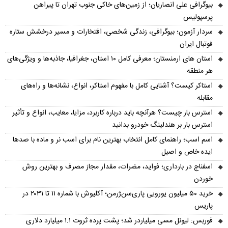
بیوگرافی علی انصاریان؛ از زمین‌های خاکی جنوب تهران تا پیراهن
پرسپولیس
سردار آزمون؛ بیوگرافی، زندگی شخصی، افتخارات و مسیر درخشش ستاره
فوتبال ایران
استان های ارمنستان؛ معرفی کامل ۱۰ استان، جغرافیا، جاذبه‌ها و ویژگی‌های
هر منطقه
استاکر کیست؟ آشنایی کامل با مفهوم استاکر، انواع، نشانه‌ها و راه‌های
مقابله
استرس بار چیست؟ هرآنچه باید درباره کاربرد، مزایا، معایب، انواع و تأثیر
استرس بار بر هندلینگ خودرو بدانید
اسم اسب؛ راهنمای کامل انتخاب بهترین نام برای اسب نر و ماده با صدها
ایده خاص و اصیل
اسفناج در بارداری؛ فواید، مضرات، مقدار مجاز مصرف و بهترین روش
خوردن
خرید ۵۰ میلیون یورویی پاری‌سن‌ژرمن؛ آکلیوش با شماره ۱۱ تا ۲۰۳۱ در
پاریس
فوربس: لیونل مسی میلیاردر شد؛ پشت پرده ثروت ۱.۱ میلیارد دلاری