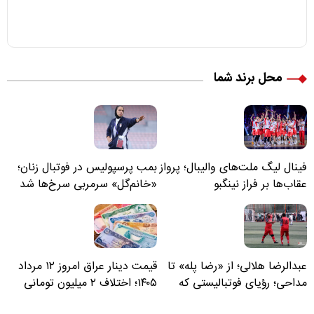
محل برند شما
فینال لیگ ملت‌های والیبال؛ پرواز
بمب پرسپولیس در فوتبال زنان؛
عقاب‌ها بر فراز نینگبو
«خانم‌گل» سرمربی سرخ‌ها شد
عبدالرضا هلالی؛ از «رضا پله» تا
قیمت دینار عراق امروز ۱۲ مرداد
مداحی؛ رؤیای فوتبالیستی که
۱۴۰۵؛ اختلاف ۲ میلیون تومانی
مسیر زندگی‌اش تغییر کرد
خرید نقدی و کارت بانکی