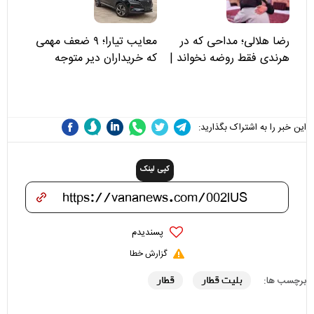
رضا هلالی؛ مداحی که در
معایب تیارا؛ ۹ ضعف مهمی
هرندی فقط روضه نخواند |
که خریداران دیر متوجه
مسئولان «تکیه‌گاه آقا مرتضی
می‌شوند
علی(ع)» را جدی‌تر ببینند
این خبر را به اشتراک بگذارید:
کپی لینک
پسندیدم
گزارش خطا
بلیت قطار
قطار
برچسب ها: