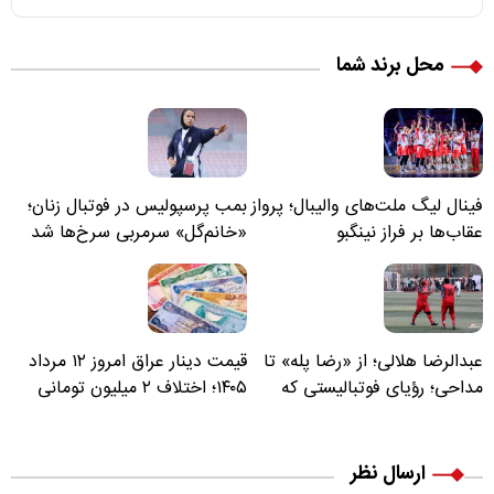
محل برند شما
فینال لیگ ملت‌های والیبال؛ پرواز
بمب پرسپولیس در فوتبال زنان؛
عقاب‌ها بر فراز نینگبو
«خانم‌گل» سرمربی سرخ‌ها شد
عبدالرضا هلالی؛ از «رضا پله» تا
قیمت دینار عراق امروز ۱۲ مرداد
مداحی؛ رؤیای فوتبالیستی که
۱۴۰۵؛ اختلاف ۲ میلیون تومانی
مسیر زندگی‌اش تغییر کرد
خرید نقدی و کارت بانکی
ارسال نظر