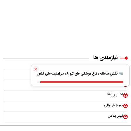
نیازمندی ها
×
ویلا پیش ساخته
نقش سامانه دفاع موشکی «اچ کیو ۹» در امنیت ملی کشور
بونوس رایگان
اخبار رازبقا
صبح فوتبالی
تیتر پلاس