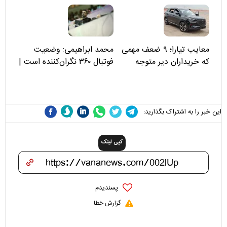
مسئولان «تکیه‌گاه آقا مرتضی
علی(ع)» را جدی‌تر ببینند
معایب تیارا؛ ۹ ضعف مهمی
محمد ابراهیمی: وضعیت
که خریداران دیر متوجه
فوتبال ۳۶۰ نگران‌کننده است |
می‌شوند
نقد سرمربی تیم ملی نباید
هزینه داشته باشد
این خبر را به اشتراک بگذارید:
کپی لینک
پسندیدم
گزارش خطا