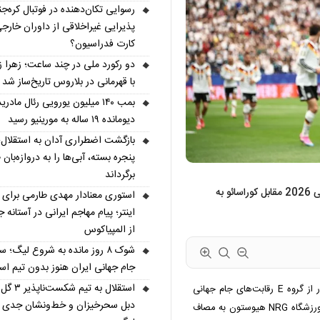
رسوایی تکان‌دهنده در فوتبال کره‌جن
پذیرایی غیراخلاقی از داوران خارجی
کارت فدراسیون؟
دو رکورد ملی در چند ساعت؛ زهرا ز
با قهرمانی در بلاروس تاریخ‌ساز شد
بمب ۱۴۰ میلیون یورویی رئال مادری
دیومانده ۱۹ ساله به مورینیو رسید
بازگشت اضطراری آدان به استقلال؛
پنجره بسته، آبی‌ها را به دروازه‌بان ط
برگرداند
تیم ملی فوتبال آلمان در نخستین دیدار خود در جام جهانی 2026 مقابل کوراسائو به
استوری معنادار مهدی طارمی برای س
اینتر؛ پیام مهاجم ایرانی در آستانه 
از المپیاکوس
شوک ۸ روز مانده به شروع لیگ؛ س
جام جهانی ایران هنوز بدون تیم ا
استقلال به تیم شکس
تیم‌های ملی فوتبال آلمان و کوراسائو در اولین دیدار از گروه E رقابت‌های جام جهانی
دبل سحرخیزان و خط‌ونشان جدی ب
2026، از ساعت 20:30 امشب (یکشنبه - به وقت ایران) در ورزشگاه NRG هیوستون به مصاف