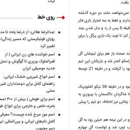
لیگ
 نمی‌خواهند مانند دو دوره گذشته
روی خط
ند و فقط به سه امتیاز بازی فکر
می‌کنند. شاگردان ناگلسمان خیلی زود به گل هم رسید و در دقیقه 6 پس از رد و بدل شدن چند
عبدالرضا هلالی؛ از «رضا پله» تا م
 کرد تا نوید یک بازی پرگل را برای
رؤیای فوتبالیستی که مسیر زندگی‌
تغییر کرد
ند صحنه باز هم برای تیم‌شان گل
اسم خواننده های زن ایرانی | از
قمرالملوک وزیری تا گوگوش و نسل
سائو کمتر شد و بازیکنان این تیم
جدید موسیقی ایران
توانستند خودشان را پیدا کنند. آنها خیلی زود مزد شجاعت خود را گرفتند و در دقیقه 21 توسط
اسم انواع شیرینی خشک ایرانی:
راهنمای کامل برای دوستداران شیر
در ادامه باز هم آلمان تلاش کرد به دروازه کوراسائو نزدیک شود و در دقیقه 38 نیکو اشلوتِربک
سنتی
 شاگردان ناگلسمان با پیروزی به
اسم برای طوطی | ب
اورتز در دقیقه 5+45 از روی نقطه پنالتی نیز اختلاف دو تیم را پیش
بامزه، خاص و خارجی برای انواع ط
اسم موز سرخ شده چیست؟ معرفی
ومی آغاز کرد و در این نیمه هم خیلی زود به گل
کامل نام‌های ایرانی و بین‌المللی ای
وی پاس کیمیش صاحب توپ شد و توانست گل چهارم
دسر محبوب