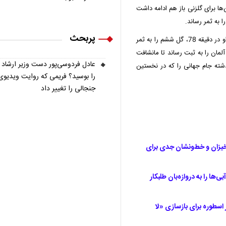
‌ها برای گلزنی باز هم ادامه داشت
پربحث
این پایان کار نبود و کیمیش باز هم گل‌سازی کرد تا دنیز اونداو در دقیقه 78، گل ششم را به ثمر
 دوم خودش و هفتم آلمان را به ثبت رساند تا مانشافت
عادل فردوسی‌پور دست وزیر ارشاد
گذشته جام جهانی را که در نخستین
را بوسید؟ فریمی که روایت ویدیوی
جنجالی را تغییر داد
 ۳ گل زد؛ دبل سحرخیزان و خط‌ونشان جدی برای
‌ها را به دروازه‌بان طلبکار
اسطوره برای بازسازی «لا