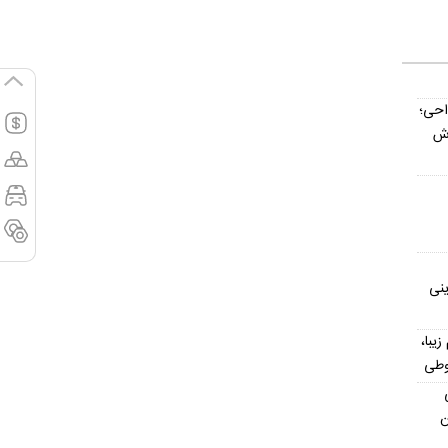
داحی؛
اش
ینی
یش از ۳۰۰ اسم زیبا،
وطی
ن