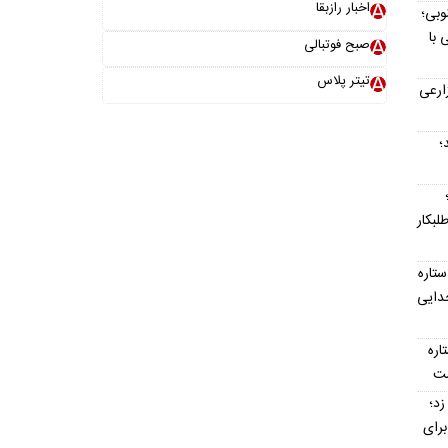
اخبار رازبقا
وبی؛
 با
صبح فوتبالی
تیتر پلاس
ارعی
د؛
لبکار
تاره
جدایی
تاره
ست
ت‌ناپذیر ۳ گل زد؛
رای