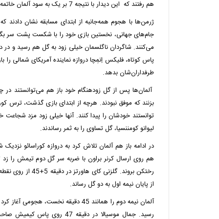
هم رفتند که این دیدار با نتیجه 7 بر یک به سود آلمان خاتمه یافت.
ژرمن‌ها با هجوم همه‌جانبه از ابتدای مسابقه نشان دادند که
جام‌های جهانی، نخستین بازی خود را با شکست پشت سر بگذار
پاس کوتاه، فلیکس اِنمِچا دروازه نماینده آمریکای شمالی را باز
طرفداران‌شان بدهد.
آلمان‌ها پس از گل زودهنگام خود باز هم می‌توانستند در چ
بزنند که موفق نبودند. هرچه از ابتدای بازی گذشت، ترس کورا
لیوانو کومننسیا، گل تساوی را به ثمر رساندند.
هم روی ارسال کرنر براون با ضربه سر گل دوم تیمش را زد تا
رختکن بروند. گلزنی کای ه
از پایان نیمه اول به دو گل رساند.
آلمان نیمه دوم را همانند 45 دقیقه نخست، هج
رسید. جمال موسیالا در دقیقه 47 ر