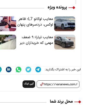
پرونده ویژه
معایب لوکانو L7؛ ظاهر
لوکس، دردسرهای پنهان
معایب تیارا؛ ۹ ضعف
مهمی که خریداران دیر
متوجه می‌شوند
این خبر را به اشتراک بگذارید:
کپی لینک
محل برند شما