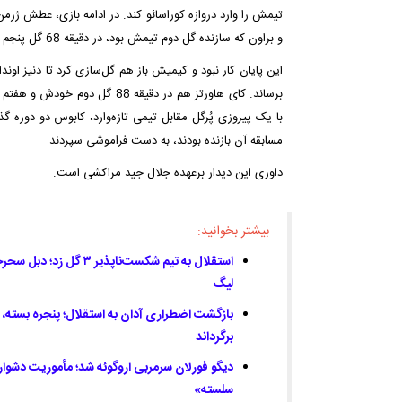
تیمش را وارد دروازه کوراسائو کند. در ادامه بازی‌، عطش ژرمن
و براون که سازنده گل دوم تیمش بود، در دقیقه 68 گل پنجم را به ثمر رساند.
برساند. کای هاورتز هم در دقیقه 88 گل
با یک پیروزی پُرگل مقابل تیمی تازه‌وارد، کابوس دو دوره 
مسابقه آن بازنده بودند، به دست فراموشی سپردند.
داوری این دیدار برعهده جلال جید مراکشی است.
بیشتر بخوانید:
استقلال به تیم شکست‌ناپذیر
لیگ
بازگشت اضطراری آدان به استقلال؛ پنجره بسته، آبی
برگرداند
دیگو فورلان سرمربی اروگوئه شد؛ مأموریت دشوار 
سلسته»