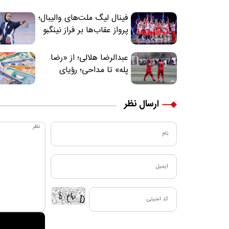
فینال لیگ ملت‌های والیبال؛
پرواز عقاب‌ها بر فراز نینگبو
عبدالرضا هلالی؛ از «رضا
پله» تا مداحی؛ رؤیای
فوتبالیستی که مسیر
زندگی‌اش تغییر کرد
ارسال نظر