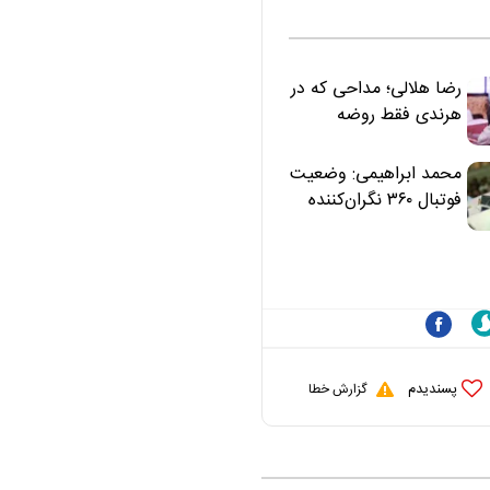
رضا هلالی؛ مداحی که در
هرندی فقط روضه
نخواند | مسئولان
«تکیه‌گاه آقا مرتضی
محمد ابراهیمی: وضعیت
علی(ع)» را جدی‌تر
فوتبال ۳۶۰ نگران‌کننده
ببینند
است | نقد سرمربی تیم
ملی نباید هزینه داشته
باشد
پسندیدم
گزارش خطا