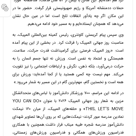
گرد هم آمده‌ایم. این سالن با بیش از ۵۴ سال قدمت، متأسفانه مورد
حملات ددمنشانه آمریکا و رژیم صهیونیستی قرار گرفت. حضور ما در
این مکان اگر چه یادآور اتفاقات تلخ است اما در عین حال نشان
می‌دهد که همچنان ایستاده‌ایم و به مسیر خود ادامه می‌دهیم.
وی سپس پیام کریستی کاونتری، رئیس کمیته بین‌المللی المپیک، به
مناسبت روز جهانی المپیک را قرائت کرد. در بخشی از این پیام آمده
است: «روز المپیک فرصتی برای گرامیداشت قدرت حرکت، سلامت،
همبستگی و اعتماد به نفس است. ورزش نه تنها جسم انسان را به
حرکت درمی‌آورد، بلکه ذهن، نگرش و ارتباطات اجتماعی را نیز تقویت
می‌کند. مهم نیست چه کسی هستید یا از کجا آمده‌اید؛ ورزش برای
همه است و نخستین گام، مهم‌ترین گام در این مسیر به شمار می‌رود.»
در ادامه این مراسم، ۷۰۰ ورزشکار دانش‌آموز با لباس‌های متحدالشکل
مزین به شعار روز جهانی المپیک ۲۰۲۶ با عنوان «YOU CAN DO
THIS, LET’S MOVE» و حلقه‌های المپیک، از میان ۱۲۰ نیمکت
نمادین مدرسه عبور کردند؛ نیمکت‌هایی که بر روی آن‌ها تصاویر شهدای
دانش‌آموز مدرسه شجره طیبه میناب قرار داشت.همچنین با همکاری
فدراسیون ورزش‌های همگانی و فدراسیون ورزش‌های زمستانی،