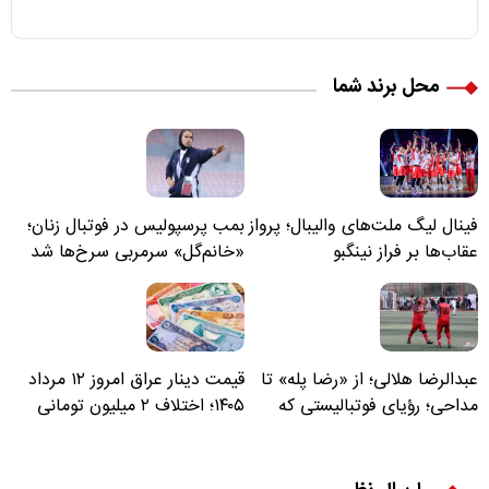
محل برند شما
فینال لیگ ملت‌های والیبال؛ پرواز
بمب پرسپولیس در فوتبال زنان؛
عقاب‌ها بر فراز نینگبو
«خانم‌گل» سرمربی سرخ‌ها شد
عبدالرضا هلالی؛ از «رضا پله» تا
قیمت دینار عراق امروز ۱۲ مرداد
مداحی؛ رؤیای فوتبالیستی که
۱۴۰۵؛ اختلاف ۲ میلیون تومانی
مسیر زندگی‌اش تغییر کرد
خرید نقدی و کارت بانکی