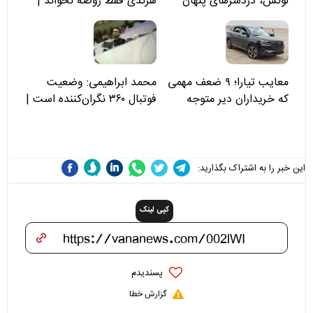
لوکس، دردسرهای پنهان
هرندی فقط روضه نخواند |
مسئولان «تکیه‌گاه آقا مرتضی
علی(ع)» را جدی‌تر ببینند
معایب تیارا؛ ۹ ضعف مهمی
محمد ابراهیمی: وضعیت
که خریداران دیر متوجه
فوتبال ۳۶۰ نگران‌کننده است |
می‌شوند
نقد سرمربی تیم ملی نباید
هزینه داشته باشد
این خبر را به اشتراک بگذارید:
کپی لینک
پسندیدم
گزارش خطا