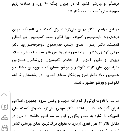
فرهنگی و ورزشی کشور که در جریان جنگ ۴۰ روزه و حملات رژیم
صهیونیستی آسیب دید، برگزار شد.
در این مراسم دکتر مهدی علی‌نژاد دبیرکل کمیته ملی المپیک، مهین
فرهادی‌زاد نایب‌رئیس کمیته، ثریا آقایی عضو کمیسیون بین‌المللی
المپیک، دکتر رسول اسدی رئیس فدراسیون دوچرخه‌سواری، دکتر
مهدی گودرزی،دکتر علیرضا سهرابیان رئئیس فدراسیون قایقرانی، میلاد
وزیری و نگین آلتونی از اعضای کمیسیون ورزشکاران،مسئولین
فدراسیون های کاراته،تکواندو و ووشو اعضای کمیسیون‌های مختلف و
همچنین ۷۰۰ دانش‌آموز ورزشکار مقطع ابتدایی در رشته‌های کاراته،
تکواندو و ووشو حضور داشتند.
مراسم با تلاوت آیاتی از کلام الله مجید و پخش سرود جمهوری اسلامی
ایران آغاز شد که در ابتدا دکتر مهدی علی‌نژاد دبیرکل کمیته ملی
المپیک با اشاره به محل برگزاری این مراسم اظهار داشت: «امروز در
مقابل تالار ۱۲ هزار نفری آزادی، به عنوان بزرگ‌ترین سالن ورزشی کشور