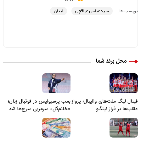
سیدعباس عراقچی
لبنان
برچسب ها:
محل برند شما
فینال لیگ ملت‌های والیبال؛ پرواز
بمب پرسپولیس در فوتبال زنان؛
عقاب‌ها بر فراز نینگبو
«خانم‌گل» سرمربی سرخ‌ها شد