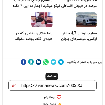
اضافه‌پرداخت تا مرز ۹۴
راهنمای جامع؛ هنگام خرید
درصد در فروش اقساطی تیگو
میلگرد آجدار به این 7 نکته
۸؛ مسئولان «مبین خودرو» را
توجه کنید
نمی‌بینند؟
معایب لوکانو L7؛ ظاهر
رضا هلالی؛ مداحی که در
لوکس، دردسرهای پنهان
هرندی فقط روضه نخواند |
مسئولان «تکیه‌گاه آقا مرتضی
علی(ع)» را جدی‌تر ببینند
این خبر را به اشتراک بگذارید:
کپی لینک
پسندیدم
گزارش خطا