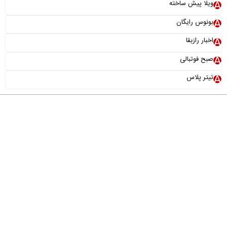
ویلا پیش ساخته
بونوس رایگان
اخبار رازبقا
صبح فوتبالی
تیتر پلاس
درباره ما
تماس با ما
آرشیو
پیوندها
عضویت در خبرنامه
خانواده ما