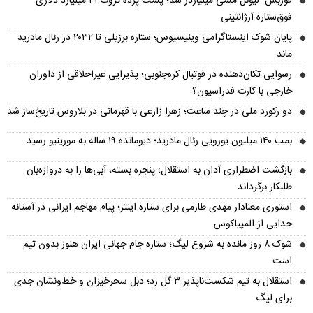
فوربس: لیونل مسی میلیاردر شد؛ پشت پرده ثروت ۱.۱ میلیارد دلاری
فوق‌ستاره آرژانتینی
پایان شوک اینستاگرامی وینیسیوس؛ ستاره برزیلی تا ۲۰۳۲ در رئال مادرید
ماند
رسوایی تکان‌دهنده در فوتبال کره‌جنوبی؛ پذیرایی غیراخلاقی از داوران
خارجی با کارت فدراسیون؟
دو رکورد ملی در چند ساعت؛ زهرا زارعی با قهرمانی در بلاروس تاریخ‌ساز شد
بمب ۱۴۰ میلیون یورویی رئال مادرید؛ دیومانده ۱۹ ساله به مورینیو رسید
بازگشت اضطراری آدان به استقلال؛ پنجره بسته، آبی‌ها را به دروازه‌بان
طلبکار برگرداند
استوری معنادار مهدی طارمی برای ستاره اینتر؛ پیام مهاجم ایرانی در آستانه
جدایی از المپیاکوس
شوک ۸ روز مانده به شروع لیگ؛ ستاره جام جهانی ایران هنوز بدون تیم
است
استقلال به تیم شکست‌ناپذیر ۳ گل زد؛ دبل سحرخیزان و خط‌ونشان جدی
برای لیگ