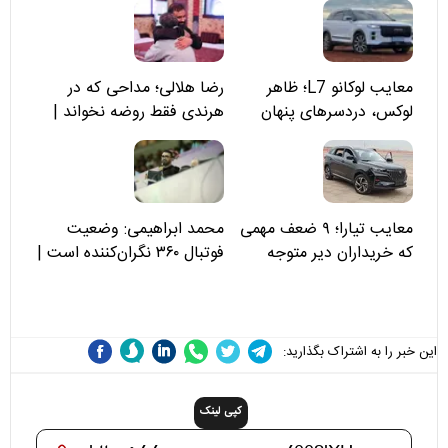
معایب لوکانو L7؛ ظاهر
رضا هلالی؛ مداحی که در
لوکس، دردسرهای پنهان
هرندی فقط روضه نخواند |
مسئولان «تکیه‌گاه آقا مرتضی
علی(ع)» را جدی‌تر ببینند
معایب تیارا؛ ۹ ضعف مهمی
محمد ابراهیمی: وضعیت
که خریداران دیر متوجه
فوتبال ۳۶۰ نگران‌کننده است |
می‌شوند
نقد سرمربی تیم ملی نباید
هزینه داشته باشد
این خبر را به اشتراک بگذارید:
کپی لینک