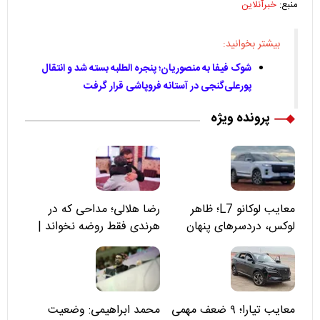
منبع:
خبرآنلاین
بیشتر بخوانید:
شوک فیفا به منصوریان؛ پنجره الطلبه بسته شد و انتقال
پورعلی‌گنجی در آستانه فروپاشی قرار گرفت
پرونده ویژه
معایب لوکانو L7؛ ظاهر
رضا هلالی؛ مداحی که در
لوکس، دردسرهای پنهان
هرندی فقط روضه نخواند |
مسئولان «تکیه‌گاه آقا مرتضی
علی(ع)» را جدی‌تر ببینند
معایب تیارا؛ ۹ ضعف مهمی
محمد ابراهیمی: وضعیت