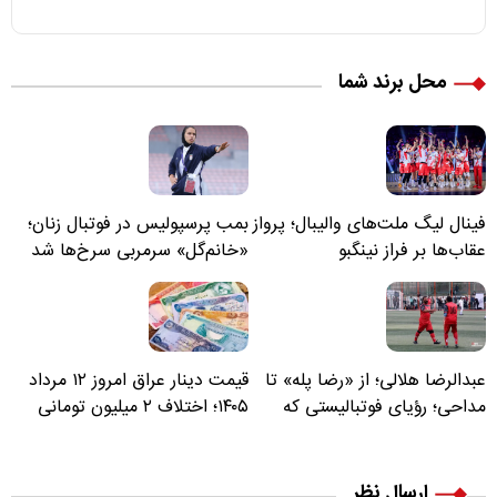
محل برند شما
فینال لیگ ملت‌های والیبال؛ پرواز
بمب پرسپولیس در فوتبال زنان؛
عقاب‌ها بر فراز نینگبو
«خانم‌گل» سرمربی سرخ‌ها شد
عبدالرضا هلالی؛ از «رضا پله» تا
قیمت دینار عراق امروز ۱۲ مرداد
مداحی؛ رؤیای فوتبالیستی که
۱۴۰۵؛ اختلاف ۲ میلیون تومانی
مسیر زندگی‌اش تغییر کرد
خرید نقدی و کارت بانکی
ارسال نظر