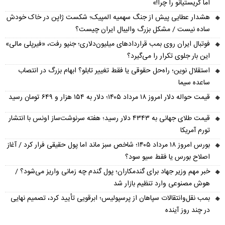
اما کریستیانو را چرا!»
هشدار عطایی پیش از جنگ سهمیه المپیک؛ شکست ژاپن در خاک خودش
ساده نیست / مشکل بزرگ والیبال ایران چیست؟
فوتبال ایران روی بمب قراردادهای میلیون‌دلاری؛ جنپو رفت، «فیرپلی مالی»
این بار جلوی تکرار را می‌گیرد؟
استقلال نوین؛ راه‌حل حقوقی یا فقط تغییر تابلو؟ ابهام بزرگ در انتصاب
ساعده سیما
قیمت حواله دلار امروز ۱۸ مرداد ۱۴۰۵؛ دلار به ۱۵۴ هزار و ۶۴۹ تومان رسید
قیمت طلای جهانی به ۴۳۴۳ دلار رسید؛ هفته سرنوشت‌ساز اونس با انتشار
تورم آمریکا
بورس امروز ۱۸ مرداد ۱۴۰۵؛ شاخص سبز ماند اما پول حقیقی فرار کرد / آغاز
اصلاح بورس یا فقط سیو سود؟
خبر مهم وزیر جهاد برای گندمکاران؛ پول گندم چه زمانی واریز می‌شود؟ /
هوش مصنوعی وارد تنظیم بازار شد
بمب نقل‌وانتقالات سپاهان از پرسپولیس؛ ابرقویی تأیید کرد، تصمیم نهایی
در چند روز آینده