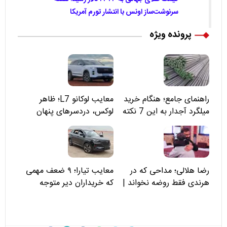
سرنوشت‌ساز اونس با انتشار تورم آمریکا
پرونده ویژه
راهنمای جامع؛ هنگام خرید
معایب لوکانو L7؛ ظاهر
میلگرد آجدار به این 7 نکته
لوکس، دردسرهای پنهان
توجه کنید
رضا هلالی؛ مداحی که در
معایب تیارا؛ ۹ ضعف مهمی
هرندی فقط روضه نخواند |
که خریداران دیر متوجه
مسئولان «تکیه‌گاه آقا مرتضی
می‌شوند
علی(ع)» را جدی‌تر ببینند