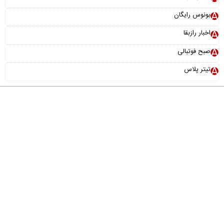
بونوس رایگان
اخبار رازبقا
صبح فوتبالی
تیتر پلاس
درباره ما
تماس با ما
آرشیو
پیوندها
عضویت در خبرنامه
خانواده ما