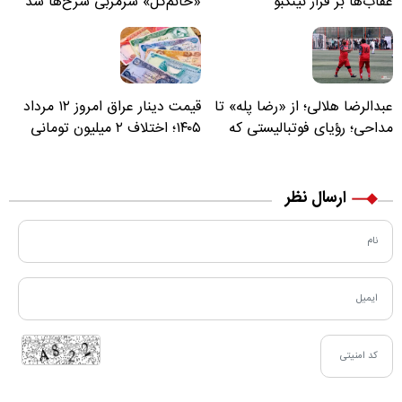
عقاب‌ها بر فراز نینگبو
«خانم‌گل» سرمربی سرخ‌ها شد
عبدالرضا هلالی؛ از «رضا پله» تا
قیمت دینار عراق امروز ۱۲ مرداد
مداحی؛ رؤیای فوتبالیستی که
۱۴۰۵؛ اختلاف ۲ میلیون تومانی
مسیر زندگی‌اش تغییر کرد
خرید نقدی و کارت بانکی
ارسال نظر