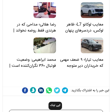
معایب لوکانو L7؛ ظاهر
رضا هلالی؛ مداحی که در
لوکس، دردسرهای پنهان
هرندی فقط روضه نخواند |
مسئولان «تکیه‌گاه آقا مرتضی
علی(ع)» را جدی‌تر ببینند
معایب تیارا؛ ۹ ضعف مهمی
محمد ابراهیمی: وضعیت
که خریداران دیر متوجه
فوتبال ۳۶۰ نگران‌کننده است |
می‌شوند
نقد سرمربی تیم ملی نباید
هزینه داشته باشد
این خبر را به اشتراک بگذارید:
کپی لینک