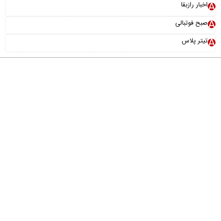
اخبار رازبقا
صبح فوتبالی
تیتر پلاس
درباره ما
تماس با ما
آرشیو
پیوندها
عضویت در خبرنامه
خانواده ما
طراحی و تولید:
"ایران سامانه"