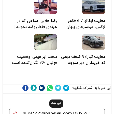
معایب لوکانو L7؛ ظاهر
رضا هلالی؛ مداحی که در
لوکس، دردسرهای پنهان
هرندی فقط روضه نخواند |
مسئولان «تکیه‌گاه آقا مرتضی
علی(ع)» را جدی‌تر ببینند
معایب تیارا؛ ۹ ضعف مهمی
محمد ابراهیمی: وضعیت
که خریداران دیر متوجه
فوتبال ۳۶۰ نگران‌کننده است |
می‌شوند
نقد سرمربی تیم ملی نباید
هزینه داشته باشد
این خبر را به اشتراک بگذارید:
کپی لینک