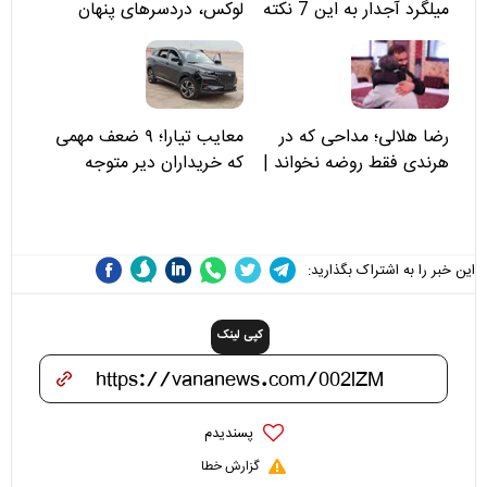
میلگرد آجدار به این 7 نکته
لوکس، دردسرهای پنهان
توجه کنید
رضا هلالی؛ مداحی که در
معایب تیارا؛ ۹ ضعف مهمی
هرندی فقط روضه نخواند |
که خریداران دیر متوجه
مسئولان «تکیه‌گاه آقا مرتضی
می‌شوند
علی(ع)» را جدی‌تر ببینند
این خبر را به اشتراک بگذارید:
کپی لینک
پسندیدم
گزارش خطا