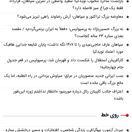
بازگشت شاگرد محبوب نویدکیا؛ سعید واسعی در تمرین سپاهان، قرارداد
فقط یک چراغ سبز فاصله دارد؟
معاوضه بزرگ تراکتور و سپاهان؛ آرش رضاوند راهی تبریز می‌شود؟
نه بزرگ حسین‌نژاد به پرسپولیس؛ «فعلاً به ایران برنمی‌گردم» / مقصد
بعدی ستاره ۲۳ ساله کجاست؟
سپاهان عارف حاجی‌عیدی را تا ۱۴۰۷ نگه داشت؛ پایان شایعه جدایی هافبک
مورد اعتماد نویدکیا
کارآفرینان استقلال را شکست داد و قهرمان شد؛ پرسپولیس در قعر جدول
جام چهارجانبه!
بمب ایرانی جدید منصوریان در عراق؛ سیاوش یزدانی در راه الطلبه، اما یک
مانع بزرگ باقی مانده است
اعتراف جالب کاپیتان رئال درباره مورینیو؛ «انتظار نداشتم ژوزه این‌طور
باشد»
روی خط
سردار آزمون؛ بیوگرافی، زندگی شخصی، افتخارات و مسیر درخشش ستاره