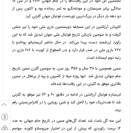
نخستین گل خود در این رقابت‌ها را در جام جهانی ۲۰۰۶ و در سن ۱۸
سالگی برابر صربستان و مونته‌نگرو به ثمر رسانده بود و اکنون پس از
دو دهه بار دیگر در بزرگ‌ترین تورنمنت فوتبال جهان گلزنی کرد.
کاپیتان آرژانتین در این مسابقه دویستمین بازی ملی خود را نیز جشن
گرفت و به سومین بازیکن تاریخ فوتبال ملی جهان تبدیل شد که به این
رکورد ارزشمند دست پیدا می‌کند. در حال حاضر کریستیانو رونالدو با
۲۲۷ بازی ملی در صدر قرار دارد و بدر المطوع از کویت با ۲۰۲ بازی در
رتبه دوم ایستاده است.
مسی همچنین با ۳۸ سال و ۳۵۷ روز سن، به سومین گلزن مسن تاریخ
جام جهانی تبدیل شد. تنها روژه میلا از کامرون و پپه از پرتغال در سنین
بالاتری موفق به گلزنی در این رقابت‌ها شده‌اند.
ابرستاره فوتبال آرژانتین در ادامه در دقایق ۶۰ و ۷۶ نیز موفق به گلزنی
شد تا هت‌تریک خود را کامل کند و شبی رویایی را در کانزاس‌سیتی رقم
بزند.
این سه گل باعث شد تعداد گل‌های مسی در تاریخ جام جهانی به عدد
۱۶ برسد؛ رکوردی که پیش از این در اختیار میروسلاو کلوزه، مهاجم