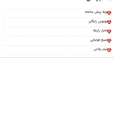
ویلا پیش ساخته
بونوس رایگان
اخبار رازبقا
صبح فوتبالی
تیتر پلاس
درباره ما
تماس با ما
آرشیو
پیوندها
عضویت در خبرنامه
خانواده ما