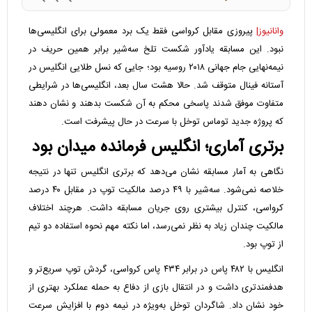
وانانیوز|
پیروزی مقابل کرواسی فقط یک برد معمولی برای انگلیسی‌ها
نبود. این مسابقه یادآور شکست تلخ سه‌شیر برابر همین حریف در
نیمه‌نهایی جام جهانی ۲۰۱۸ روسیه بود؛ جایی که نسل طلایی انگلیس در
آستانه فینال متوقف شد. حالا هشت سال بعد، انگلیسی‌ها در شرایطی
متفاوت موفق شدند پاسخی محکم به آن شکست بدهند و نشان دهند
که پروژه جدید توماس توخل با سرعت در حال پیشرفت است.
برتری آماری؛ انگلیس فرمانده میدان بود
نگاهی به آمار مسابقه نشان می‌دهد که برتری انگلیس تنها در نتیجه
خلاصه نمی‌شود. سه‌شیر با ۴۹ درصد مالکیت توپ در مقابل ۴۰ درصد
کرواسی، کنترل بیشتری روی جریان مسابقه داشت. هرچند اختلاف
مالکیت چندان زیاد به نظر نمی‌رسد، اما نکته مهم نحوه استفاده دو تیم
از توپ بود.
انگلیس با ۴۸۲ پاس در برابر ۴۳۴ پاس کرواسی، گردش توپ سریع‌تر و
هدفمندتری داشت و در انتقال بازی از دفاع به حمله عملکرد بهتری از
خود نشان داد. شاگردان توخل به‌ویژه در نیمه دوم با افزایش سرعت