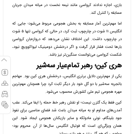
بازی، اجازه ندادند کرواسی مانند نیمه نخست در میانه میدان جریان
مسابقه را کنترل کند.
اما مهم‌ترین آمار مسابقه به بخش هجومی مربوط می‌شود؛ جایی که
انگلیس ۱۱ شوت در چارچوب ثبت کرد، در حالی که کرواسی تنها ۵ شوت
در چارچوب داشت. این اختلاف نشان می‌دهد که دروازه‌بان کرواسی
بارها تحت فشار قرار گرفت و اگر درخشش دومینیک لیواکوویچ نبود،
شکست کرواسی می‌توانست سنگین‌تر نیز باشد.
هری کین؛ رهبر تمام‌عیار سه‌شیر
یکی از مهم‌ترین دلایل برتری انگلیس، درخشش هری کین بود. مهاجم
باتجربه سه‌شیر با دو گل خود بار دیگر ثابت کرد چرا همچنان مهم‌ترین
مهره هجومی تیم ملی کشورش محسوب می‌شود.
کین فقط یک گلزن نیست؛ او نقش رهبر خط حمله را ایفا می‌کند. عقب
آمدن‌های مداوم او به میانه میدان باعث شد فضای مناسبی برای نفوذ
جود بلینگام، نونی مادوئکه و سایر بازیکنان هجومی ایجاد شود. این
همان ویژگی‌ای است که فوتبال انگلیس سال‌ها از آن محروم بود؛
مهاجمی که هم گل بزند و هم بازی بسازد.