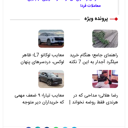
معاملات فردا
پرونده ویژه
راهنمای جامع؛ هنگام خرید
معایب لوکانو L7؛ ظاهر
میلگرد آجدار به این 7 نکته
لوکس، دردسرهای پنهان
توجه کنید
رضا هلالی؛ مداحی که در
معایب تیارا؛ ۹ ضعف مهمی
هرندی فقط روضه نخواند |
که خریداران دیر متوجه
مسئولان «تکیه‌گاه آقا مرتضی
می‌شوند
علی(ع)» را جدی‌تر ببینند