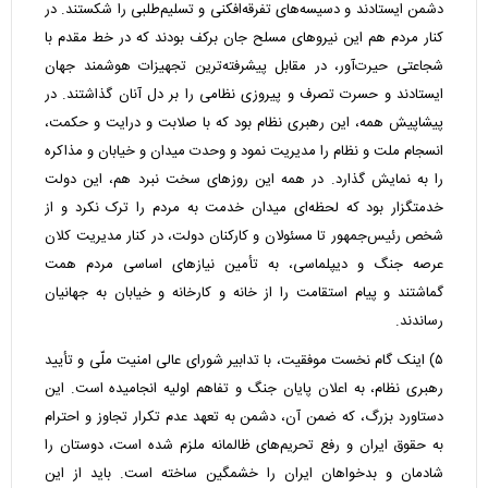
دشمن ایستادند و دسیسه‌های تفرقه‌افکنی و تسلیم‌طلبی را شکستند. در
کنار مردم هم این نیروهای مسلح جان برکف بودند که در خط مقدم با
شجاعتی حیرت‌آور، در مقابل پیشرفته‌ترین تجهیزات هوشمند جهان
ایستادند و حسرت تصرف و پیروزی نظامی را بر دل آنان گذاشتند. در
پیشاپیش همه، این رهبری نظام بود که با صلابت و درایت و حکمت،
انسجام ملت و نظام را مدیریت نمود و وحدت میدان و خیابان و مذاکره
را به نمایش گذارد. در همه این روزهای سخت نبرد هم، این دولت
خدمتگزار بود که لحظه‌ای میدان خدمت به مردم را ترک نکرد و از
شخص رئیس‌جمهور تا مسئولان و کارکنان دولت، در کنار مدیریت کلان
عرصه جنگ و دیپلماسی، به تأمین نیازهای اساسی مردم همت
گماشتند و پیام استقامت را از خانه و کارخانه و خیابان به جهانیان
رساندند.
۵) اینک گام نخست موفقیت، با تدابیر شورای عالی امنیت ملّی و تأیید
رهبری نظام، به اعلان پایان جنگ و تفاهم اولیه انجامیده است. این
دستاورد بزرگ، که ضمن آن، دشمن به تعهد عدم تکرار تجاوز و احترام
به حقوق ایران و رفع تحریم‌های ظالمانه ملزم شده است، دوستان را
شادمان و بدخواهان ایران را خشمگین ساخته است. باید از این