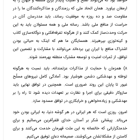
خواهد بود که می‌تواند صلح و امنیت پایدار برای منطقه و جهان را به
ارمغان بیاورد. همان اتحاد ملی که رزمندگان و مذاکره‌کنندگان ما را در
مقاومت صد و ده روزه به موفقیت رساند، باید مددرسان آنان در
حراست از منافع ملی باشد. رسانه ملی و همه مسئولان باید به این
حرکت وحدت‌ساز کمک کنند و از هرگونه تفرقه‌افکنی و دوگانه‌سازی کاذب
و کینه‌توزی بپرهیزند. همسایگان ما هم که اینک به حیاتی بودن
اشتراک منافع با ایران پی برده‌اند می‌توانند با مشارکت و تضمین این
توافق، از ثمرات امنیت و توسعه مشترک منطقه بهره‌مند شوند.
۸) همزمان با حمایت از مذاکرات عزتمندانه، باید نسبت به هرگونه
توطئه و عهدشکنی دشمن هوشیار بود. آمادگی کامل نیروهای مسلّح
غیور تا پایان این روند ضروری است. همچنین در توافق نهایی باید
سازوکار دقیقی برای اجرا و نظارت بر تعهدات دیده شود تا راه را بر
عهدشکنی و زیاده‌خواهی و خرابکاری در توافق مسدود سازد.
امروز، روزی است که هر ایرانی در هر گوشه دنیا، به ایرانی بودن خود
می‌بالد. پیشانی شکر بر آستان خدای ظفرآفرین می‌سائیم و برای
خدمتگزارانی که خالصانه به این ملت قهرمان خدمت می‌کنند و برای
کاستن از مشکلاتشان می‌کوشند، صمیمانه دعای توفیق می‌کنیم.