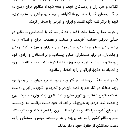
انقلاب و سرداران و رزمندگان شهید و همه شهداء مظلوم ایران زمین در
جنگ رمضان که با جانبازی فداکارانه، پرچم حق‌خواهی و ستم‌ستیزی
کربلا را برافراشته نگهداشتند و ایران و ایرانی را سرفراز کردند.
و درود خدا بر شما ملت آگاه و فداکار باد که با استقامتی بی‌نظیر در
جنگی نابرابر، حماسه آفریدید و منزلت و عظمت ایران و اسلام را در
چشم و دل جهانیان نشاندید و در میدان و خیابان و میز مذاکره، یکدل
و یک‌زبان، در برابر ستمگران جهان ایستادید و بر استقلال و آزادی خود
پای فشردید و در پایان هم، پیروزمندانه اعتراف دشمن به حقانیت ایران
و احترام به حقوق ایرانیان را به امضاء رساندید.
۱) در این جنگ بی‌سابقه، بزرگترین نیروی نظامی جهان و بی‌رحم‌ترین
رژیم منطقه در کنار هم به قصد نابودی و تجزیه و آشوب در ایران، دست
به کثیف‌ترین کشتارهای تروریستی و ضد بشری زدند ولی با نصرت الهی
و همت شما مردم، به هیچ‌یک از اهداف خود دست نیافتند. نه توانستند
در ایران آشوب بپا کنند و نه توانستند ایران را تجزیه کنند و نه توانستند
نظم و نظام کشور را به هم بریزند و نه توانستند مردم و مسئولان را به
دست برداشتن از حقوق خود وادار نمایند.