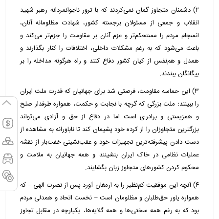
۲) دشمنان متجاوز گمان نمی‌کردند که با ترور ناجوانمردانه رهبر شهید
انقلاب و جمعی از مسئولان برجسته کشور، شهادت مظلومانه آنان،
انسجام مردم را مستحکم‌تر و عزم آنان بر مقاومت را جزم‌تر می‌کند و
باعث می‌شود که به رغم مشکلات داخلی، اختلافات را کنار بگذارند و
همدل و هم‌نفس از کیان کشور دفاع کنند و راه هرگونه مداخله را بر
بیگانگان ببندند.
۳) این حماسه مقاومت، فرصتی شد برای جهانیان که قدرت ملت ایران
را ببینند؛ ملت بزرگی که گرچه با نجابت و حکمت، همواره طرفدار صلح
و همزیستی و برادری است اما در دفاع از حق و آزادی می‌تواند
بزرگترین متجاوزان را از کرده خود پشیمان کند تا ناباورانه به مشاهده از
دست دادن پیشرفته‌ترین تجهیزات خود و عقب‌نشینی خفت‌بار از نقشه
عملیات نظامی در خاک ایران بنشینند و همه جهانیان به ملامت و
محکوم کردن کشورهای متجاوز زبان بگشایند.
۴) آنچه این موفقیت کم‌نظیر را به ارمغان آورد پس از نصرت الهی – که
همواره یاور حق‌طلبان و مظلومان است – نخست اتحاد و همدلی مردم
بود که به رغم همه سختی‌ها و همه گلایه‌ها، یکپارچه در مقابل تجاوز