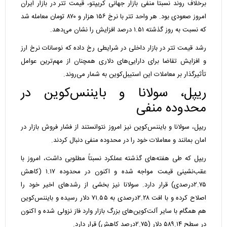
برخلاف روند نسبتاً منفی بازار جهانی کریپتو، قیمت تتر در بازار ایران
امروز صعودی بود. هر واحد تتر با نرخ ۱۵۶ هزار و ۸۷۰ تومان معامله شد
که نسبت به روز گذشته ۱.۵۱ درصد افزایش را نشان می‌دهد.
رشد قیمت تتر در بازار داخلی در شرایطی رخ داده که نوسانات نرخ ارز
و افزایش تقاضا برای دارایی‌های دلاری همچنان از مهم‌ترین عوامل
تأثیرگذار بر معاملات این استیبل‌کوین به شمار می‌روند.
ریپل، سولانا و بایننس‌کوین در
محدوده منفی
ریپل، سولانا و بایننس‌کوین نیز امروز نتوانستند از فشار فروش بازار در
امان بمانند و معاملات خود را در محدوده منفی دنبال کردند.
ریپل که طی هفته‌های گذشته عملکرد نسبتاً مطلوبی داشت، امروز با
عقب‌نشینی قیمت مواجه شده و اکنون در محدوده ۱.۱۷ (کاهش
۲.۷۵درصدی) قرار دارد. سولانا نیز بخشی از رشد‌های اخیر خود را
اصلاح کرده و با افت ۲.۲۸درصدی به ۷۱.۵۵ دلار رسیده و بایننس‌کوین
هم همگام با سایر آلت‌کوین‌های بزرگ بازار وارد فاز نزولی شده و اکنون
در سطح ۵۸۹.۱۴ دلار (۲.۷۵درصد کاهش) قرار دارد.