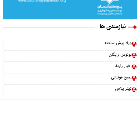
نیازمندی ها
ویلا پیش ساخته
بونوس رایگان
اخبار رازبقا
صبح فوتبالی
تیتر پلاس