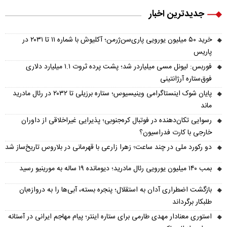
جدیدترین اخبار
خرید ۵۰ میلیون یورویی پاری‌سن‌ژرمن؛ آکلیوش با شماره ۱۱ تا ۲۰۳۱ در
پاریس
فوربس: لیونل مسی میلیاردر شد؛ پشت پرده ثروت ۱.۱ میلیارد دلاری
فوق‌ستاره آرژانتینی
پایان شوک اینستاگرامی وینیسیوس؛ ستاره برزیلی تا ۲۰۳۲ در رئال مادرید
ماند
رسوایی تکان‌دهنده در فوتبال کره‌جنوبی؛ پذیرایی غیراخلاقی از داوران
خارجی با کارت فدراسیون؟
دو رکورد ملی در چند ساعت؛ زهرا زارعی با قهرمانی در بلاروس تاریخ‌ساز شد
بمب ۱۴۰ میلیون یورویی رئال مادرید؛ دیومانده ۱۹ ساله به مورینیو رسید
بازگشت اضطراری آدان به استقلال؛ پنجره بسته، آبی‌ها را به دروازه‌بان
طلبکار برگرداند
استوری معنادار مهدی طارمی برای ستاره اینتر؛ پیام مهاجم ایرانی در آستانه