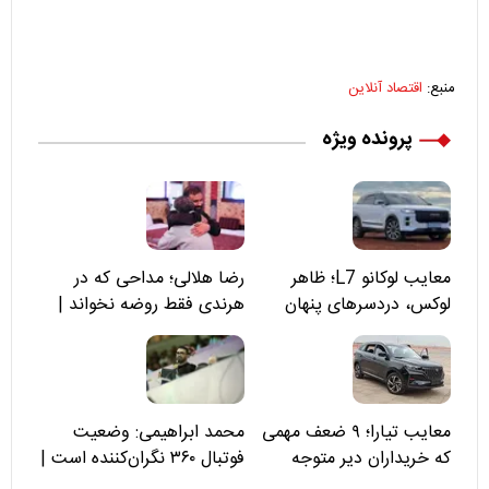
منبع:
اقتصاد آنلاین
پرونده ویژه
معایب لوکانو L7؛ ظاهر
رضا هلالی؛ مداحی که در
لوکس، دردسرهای پنهان
هرندی فقط روضه نخواند |
مسئولان «تکیه‌گاه آقا مرتضی
علی(ع)» را جدی‌تر ببینند
معایب تیارا؛ ۹ ضعف مهمی
محمد ابراهیمی: وضعیت
که خریداران دیر متوجه
فوتبال ۳۶۰ نگران‌کننده است |
می‌شوند
نقد سرمربی تیم ملی نباید