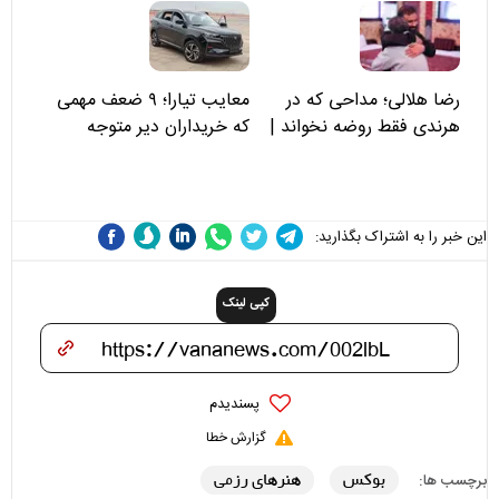
رضا هلالی؛ مداحی که در
معایب تیارا؛ ۹ ضعف مهمی
هرندی فقط روضه نخواند |
که خریداران دیر متوجه
مسئولان «تکیه‌گاه آقا مرتضی
می‌شوند
علی(ع)» را جدی‌تر ببینند
این خبر را به اشتراک بگذارید:
کپی لینک
پسندیدم
گزارش خطا
بوکس
هنرهای رزمی
برچسب ها: