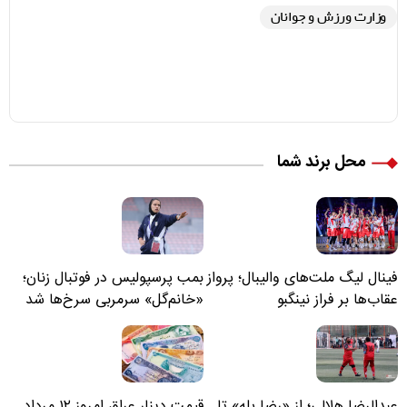
وزارت ورزش و جوانان
محل برند شما
فینال لیگ ملت‌های والیبال؛ پرواز
بمب پرسپولیس در فوتبال زنان؛
عقاب‌ها بر فراز نینگبو
«خانم‌گل» سرمربی سرخ‌ها شد
عبدالرضا هلالی؛ از «رضا پله» تا
قیمت دینار عراق امروز ۱۲ مرداد