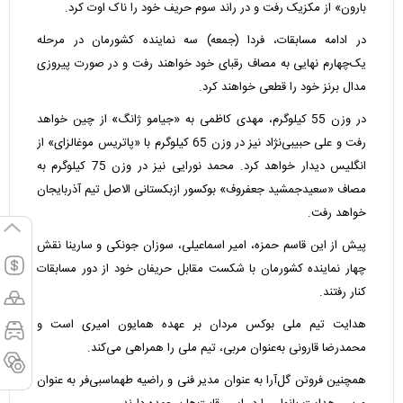
بارون» از مکزیک رفت و در راند سوم حریف خود را ناک اوت کرد.
در ادامه مسابقات، فردا (جمعه) سه نماینده کشورمان در مرحله
یک‌چهارم نهایی به مصاف رقبای خود خواهند رفت و در صورت پیروزی
مدال برنز خود را قطعی خواهند کرد.
در وزن 55 کیلوگرم، مهدی کاظمی به «جیامو ژانگ» از چین خواهد
رفت و علی حبیبی‌نژاد نیز در وزن 65 کیلوگرم با «پاتریس موغالزای» از
انگلیس دیدار خواهد کرد. محمد نورایی نیز در وزن 75 کیلوگرم به
مصاف «سعیدجمشید جعفروف» بوکسور ازبکستانی الاصل تیم آذربایجان
خواهد رفت.
پیش از این قاسم حمزه، امیر اسماعیلی، سوزان جونکی و سارینا نقش
چهار نماینده کشورمان با شکست مقابل حریفان خود از دور مسابقات
کنار رفتند.
هدایت تیم ملی بوکس مردان بر عهده همایون امیری است و
محمدرضا قارونی به‌عنوان مربی، تیم ملی را همراهی می‌کند.
همچنین فروتن گل‌آرا به عنوان مدیر فنی و راضیه طهماسبی‌فر به عنوان