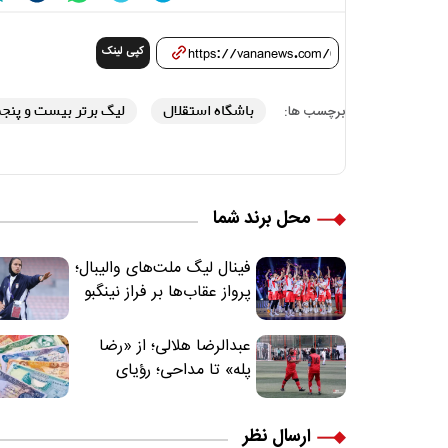
کپی لینک
باشگاه استقلال
لیگ برتر بیست و پنج
برچسب ها:
محل برند شما
فینال لیگ ملت‌های والیبال؛
پرواز عقاب‌ها بر فراز نینگبو
عبدالرضا هلالی؛ از «رضا
پله» تا مداحی؛ رؤیای
فوتبالیستی که مسیر
زندگی‌اش تغییر کرد
ارسال نظر