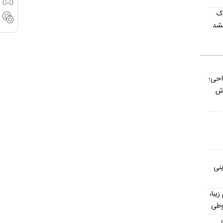
وک
نشد
داحی؛
اش
ینی
یش از ۳۰۰ اسم زیبا،
وطی