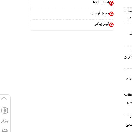
اخبار رازبقا
یس؛
صبح فوتبالی
د
تیتر پلاس
د،
ترین
لات
 عقب
ال
؛
نانی