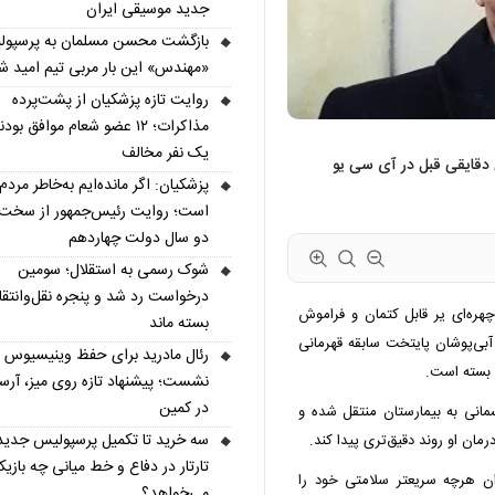
جدید موسیقی ایران
بازگشت محسن مسلمان به پرسپول
«مهندس» این بار مربی تیم امید ش
روایت تازه پزشکیان از پشت‌پرده
مذاکرات؛ ۱۲ عضو شعام موافق بودن
یک نفر مخالف
ی دقایقی قبل در آی سی یو
پزشکیان: اگر مانده‌ایم به‌خاطر مردم
است؛ روایت رئیس‌جمهور از سخت‌
دو سال دولت چهاردهم
شوک رسمی به استقلال؛ سومین
درخواست رد شد و پنجره نقل‌وانتقا
هره‌ای یر قابل کتمان و فراموش
بسته ماند
بی‌پوشان پایتخت سابقه قهرمانی
رئال مادرید برای حفظ وینیسیوس
و بسته است.
نشست؛ پیشنهاد تازه روی میز، آرسن
در کمین
انی به بیمارستان منتقل شده و
سه خرید تا تکمیل پرسپولیس جدید
رمان او روند دقیق‌تری پیدا کند.
تارتار در دفاع و خط میانی چه بازیک
ران هرچه سریعتر سلامتی خود را
می‌خواهد؟