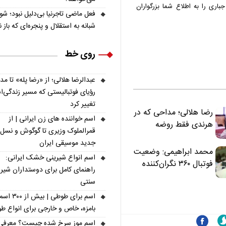
جباری را به اطلاع شما بزرگواران
فعل ماضی تاجرنیا بی‌دلیل نبود؛ ش
شبانه به استقلال و پنجره‌ای که باز 
روی خط
عبدالرضا هلالی؛ از «رضا پله» تا م
رؤیای فوتبالیستی که مسیر زندگی‌
تغییر کرد
رضا هلالی؛ مداحی که در
اسم خواننده های زن ایرانی | از
هرندی فقط روضه
قمرالملوک وزیری تا گوگوش و نسل
نخواند | مسئولان
جدید موسیقی ایران
«تکیه‌گاه آقا مرتضی
محمد ابراهیمی: وضعیت
اسم انواع شیرینی خشک ایرانی:
علی(ع)» را جدی‌تر
فوتبال ۳۶۰ نگران‌کننده
راهنمای کامل برای دوستداران شیر
ببینند
است | نقد سرمربی تیم
سنتی
ملی نباید هزینه داشته
اسم برای طوطی | ب
باشد
بامزه، خاص و خارجی برای انواع ط
اسم موز سرخ شده چیست؟ معرفی