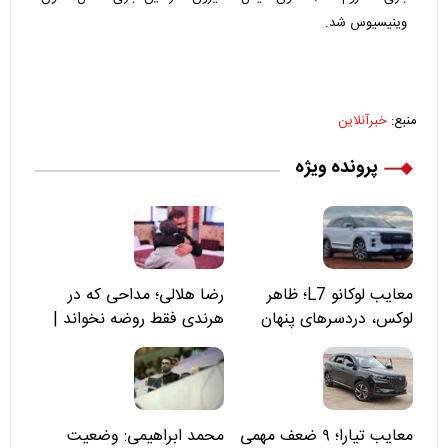
وینیسیوس شد.
منبع:
خبرآنلاین
پرونده ویژه
معایب لوکانو L7؛ ظاهر
رضا هلالی؛ مداحی که در
لوکس، دردسرهای پنهان
هرندی فقط روضه نخواند |
مسئولان «تکیه‌گاه آقا مرتضی
علی(ع)» را جدی‌تر ببینند
معایب تیارا؛ ۹ ضعف مهمی
محمد ابراهیمی: وضعیت