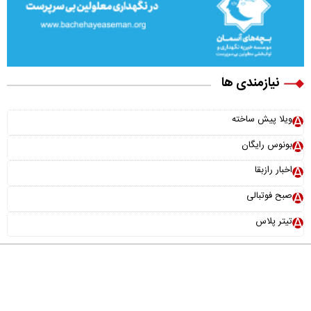
نیازمندی ها
ویلا پیش ساخته
بونوس رایگان
اخبار رازبقا
صبح فوتبالی
تیتر پلاس