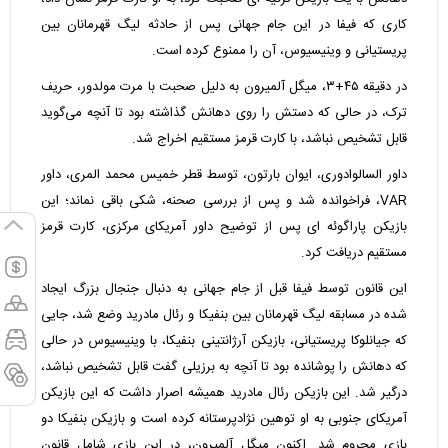
کاری که فیفا در این جام جهانی پس از حادثه لیگ قهرمانان بین
پریستیانی و وینیسیوس، آن را ممنوع کرده است.
در دقیقه ۴۵+۳، میگل آلمیرون به دلیل صحبت با مرت مولدور، حریف
ترک، در حالی که دستش را روی دهانش گذاشته بود تا آنچه می‌گوید
قابل تشخیص نباشد، با کارت قرمز مستقیم اخراج شد.
داور السالوادوری، ایوان بارتون، توسط قطر خمیس محمد المری، داور
VAR، فراخوانده شد و پس از بررسی صحنه، شکی باقی نماند؛ این
بازیکن پاراگوئه ای پس از توضیح داور آمریکای مرکزی، کارت قرمز
مستقیم دریافت کرد.
این قانون توسط فیفا قبل از جام جهانی به دنبال جنجال بزرگ ایجاد
شده در مسابقه لیگ قهرمانان بین بنفیکا و رئال مادرید وضع شد، جایی
که جیانلوکا پریستیانی، بازیکن آرژانتینی بنفیکا، با وینیسیوس در حالی
که دهانش را پوشانده بود تا آنچه به برزیلی گفت قابل تشخیص نباشد،
درگیر شد. این بازیکن رئال مادرید همیشه اصرار داشت که این بازیکن
آمریکای جنوبی به او توهین نژادپرستانه کرده است و بازیکن بنفیکا دو
بازی محروم شد. اکنون میگل آلمیرون، در این بازی شامل قانون