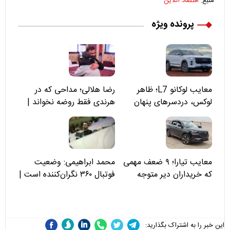
منبع:
اقتصاد آنلاین
پرونده ویژه
معایب لوکانو L7؛ ظاهر
رضا هلالی؛ مداحی که در
لوکس، دردسرهای پنهان
هرندی فقط روضه نخواند |
مسئولان «تکیه‌گاه آقا مرتضی
علی(ع)» را جدی‌تر ببینند
معایب تیارا؛ ۹ ضعف مهمی
محمد ابراهیمی: وضعیت
که خریداران دیر متوجه
فوتبال ۳۶۰ نگران‌کننده است |
می‌شوند
نقد سرمربی تیم ملی نباید
هزینه داشته باشد
این خبر را به اشتراک بگذارید: