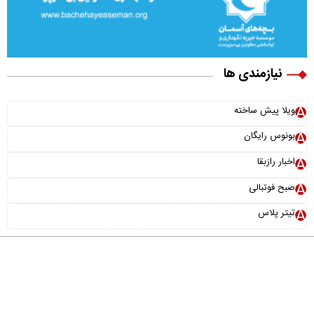
نیازمندی ها
ویلا پیش ساخته
بونوس رایگان
اخبار رازبقا
صبح فوتبالی
تیتر پلاس