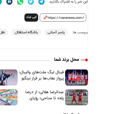
این خبر را به اشتراک بگذارید:
کپی لینک
یاسر آسانی
باشگاه استقلال
نقل 
برچسب ها:
محل برند شما
فینال لیگ ملت‌های والیبال؛
پرواز عقاب‌ها بر فراز نینگبو
عبدالرضا هلالی؛ از «رضا
پله» تا مداحی؛ رؤیای
فوتبالیستی که مسیر
زندگی‌اش تغییر کرد