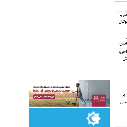
صی،
تبال
ولیس
داحی؛
اش
یش از ۳۰۰ اسم زیبا،
وطی