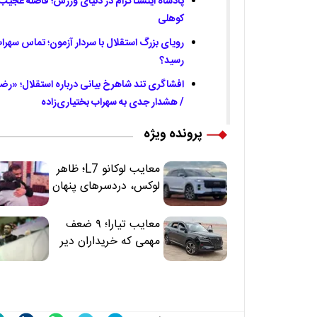
پادشاه اینستاگرام در دنیای ورزش؛ فاصله عجیب 
کوهلی
رویای بزرگ استقلال با سردار آزمون؛ تماس سهراب 
رسید؟
/ هشدار جدی به سهراب بختیاری‌زاده
پرونده ویژه
معایب لوکانو L7؛ ظاهر
لوکس، دردسرهای پنهان
معایب تیارا؛ ۹ ضعف
مهمی که خریداران دیر
متوجه می‌شوند