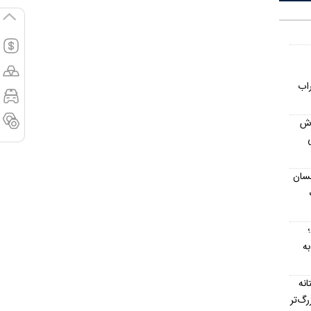
اب
رش
یکی
حسان
به
آستانه
رگ‌تر