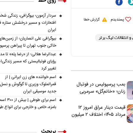
روی خط
سردار آزمون؛ بیوگرافی، زندگی شخ
پسندیدم
گزارش خطا
افتخارات و مسیر درخشش ستاره فو
ایران
و انتقالات لیگ برتر
بیوگرافی علی انصاریان؛ از زمین‌های
خاکی جنوب تهران تا پیراهن پرسپ
عبدالرضا هلالی؛ از «رضا پله» تا م
رؤیای فوتبالیستی که مسیر زندگی‌
تغییر کرد
اسم خواننده های زن ایرانی | از
بمب پرسپولیس در فوتبال
قمرالملوک وزیری تا گوگوش و نسل
زنان؛ «خانم‌گل» سرمربی
جدید موسیقی ایران
سرخ‌ها شد
اسم برای طوطی | ب
بامزه، خاص و خارجی برای انواع ط
قیمت دینار عراق امروز ۱۲
مرداد ۱۴۰۵؛ اختلاف ۲ میلیون
تومانی خرید نقدی و کارت
بانکی
پربحث