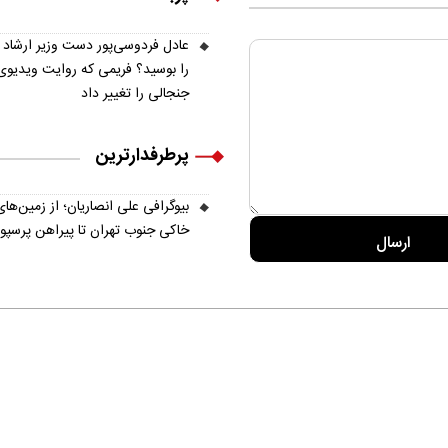
عادل فردوسی‌پور دست وزیر ارشاد
را بوسید؟ فریمی که روایت ویدیوی
جنجالی را تغییر داد
پرطرفدارترین
بیوگرافی علی انصاریان؛ از زمین‌های
خاکی جنوب تهران تا پیراهن پرسپ
ره ما
تماس با ما
آرشیو
پیوندها
عضویت در خبرنامه
 Commons Attribution-NonCommercial-NoDerivatives 4.0 Internation