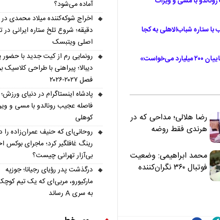
رونالدو با مسی و ویرات
آماده می‌شود؟
با ستاره شباب‌الاهلی به کجا
دقیقه؛ شروع تلخ ستاره ایرانی در ت
اصلی ویتبسک
رونمایی رم از کیت جدید با حضور پا
افشاگری تند شاهرخ بیانی درباره استقلال؛ «رضاییان ۲۰۰ میلیارد می‌خواست»
دیبالا؛ پیراهنی با طراحی کلاسیک ب
فصل ۲۰۲۷-۲۰۲۶
پادشاه اینستاگرام در دنیای ورزش؛
فاصله عجیب رونالدو با مسی و ویر
رضا هلالی؛ مداحی که در
کوهلی
هرندی فقط روضه
روحانی‌ای که حنیف عمران‌زاده را د
نخواند | مسئولان
رینگ غافلگیر کرد؛ ماجرای بوکس ا
«تکیه‌گاه آقا مرتضی
محمد ابراهیمی: وضعیت
بی‌آزار تهرانی چیست؟
علی(ع)» را جدی‌تر
فوتبال ۳۶۰ نگران‌کننده
درگذشت پدر رؤیای رجیانا؛ جوزپه
ببینند
است | نقد سرمربی تیم
مارکیورو، مربی‌ای که یک تیم کوچک
ملی نباید هزینه داشته
به سری A رساند
باشد