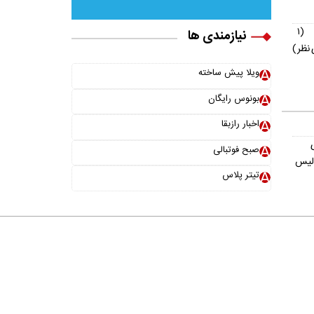
(۱
نیازمندی ها
نظر)
ویلا پیش ساخته
بونوس رایگان
اخبار رازبقا
صبح فوتبالی
ولیس
تیتر پلاس
خانواده ما
iran
© 2014 by
vananews
is licensed under
Creative