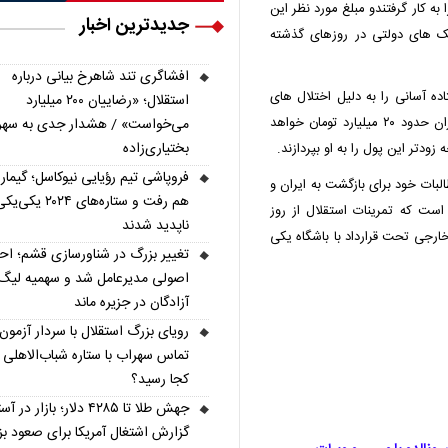
به کار گرفتندو مبلغ مورد نظر این
جدیدترین اخبار
انک های دولتی در روزهای گذشته
افشاگری تند شاهرخ بیانی درباره
از حقوق عقب افتاده آسانی را به دلیل اختلال های
استقلال؛ «رضاییان ۲۰۰ میلیارد
بانکی نتوانستند پرداخت کنند؛مبلغی که با نرخ روز ارز در ایران حدود ۲۰ میلیارد تومان خواهد
می‌خواست» / هشدار جدی به سهر
بختیاری‌زاده
ودتر این پول را به او بپردازند.
فروپاشی تیم رؤیایی نیوکاسل؛ گیما
البات خود برای بازگشت به ایران و
هم رفت و ستاره‌های ۲۰۲۴ یکی‌
است که تمرینات استقلال از روز
ناپدید شدند
رجی تحت قرارداد با باشگاه یکی
تغییر بزرگ در شناورسازی قشم؛ ا
اصولی مدیرعامل شد و سهمیه لیگ
آزادگان در جزیره ماند
رویای بزرگ استقلال با سردار آزمون؛
تماس سهراب با ستاره شباب‌الاهلی 
کجا رسید؟
جهش طلا تا ۴۲۸۵ دلار؛ بازار در 
گزارش اشتغال آمریکا برای صعود بز