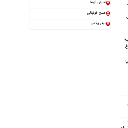
ار
اخبار رازبقا
صبح فوتبالی
ه
تیتر پلاس
داد ۱۴۰۵؛ فیله
غ
ا
اران