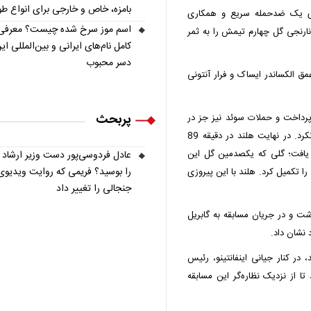
بامزه، خاص و خارجی برای انواع ط
شد و این بار روی یک ضدحمله سریع و همکاری
اسم موز سرخ شده چیست؟ معرفی
نارنجی گل چهارم تیمش را به ثمر
کامل نام‌های ایرانی و بین‌المللی ای
دسر محبوب
در دقیقه 58 روی پاس در عمق الکساندر ایساک و فرار آنتونی
پربحث
پرداخت و حملات سوئد نیز جز در
چند صحنه محدود خطر چندانی روی دروازه این تیم ایجاد نکرد. در نهایت هلند در دقیقه 89
افت؛ گلی که یکصدمین گل این
عادل فردوسی‌پور دست وزیر ارشاد
را بوسید؟ فریمی که روایت ویدیوی
را تکمیل کرد. هلند با این پیروزی
جنجالی را تغییر داد
اشت و در جریان مسابقه به گابریل
 نشان داد.
 در کنار جیانی اینفانتینو، رئیس
تا از نزدیک نظاره‌گر این مسابقه