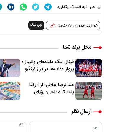
این خبر را به اشتراک بگذارید:
کپی لینک
محل برند شما
فینال لیگ ملت‌های والیبال؛
پرواز عقاب‌ها بر فراز نینگبو
عبدالرضا هلالی؛ از «رضا
پله» تا مداحی؛ رؤیای
فوتبالیستی که مسیر
زندگی‌اش تغییر کرد
ارسال نظر