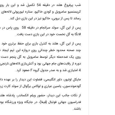
شب پرفروغ هلند در دقیقه 54 تکمیل 
کریسنسیو سامرویل و کودی خاکپو، ستاره لیورپولی لاله‌های 
رساند تا پس از بروبی، خاکپو نیز در این بازی دبل کند.
پس از این گل، سوئد سرانجام 
الانگا به گل نخست خود در این بازی دست یافت.
پس از این گل، هلند به کنترل بازی برای حفظ برتری خود 
روی یک ضدحمله دیگر توسط سامرویل به گل پنجم دست ی
دوره از رقابت‌های جام جهانی بود و آتش‌بازی لاله‌های نارنجی 
4 امتیازی شد و به صدر جدول گروه F صعود کرد.
مایکل اولیور، داور انگلیسی، قضاوت این دیدار را بر عهده د
گودموندسون، یاسین عیاری و لوکاس برگوال از سوئد کارت زرد
از نکات جالب این دیدار، حضور ویلم الکساندر، پادشاه هلند،
فدراسیون جهانی فوتبال (فیفا)، در جایگاه ویژه ورزشگاه بود 
باشند.