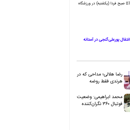
در دیگر دیدار این گروه، تیم‌های ژاپن و تونس از ساعت 07:30 صبح فردا (یکشنبه) در ورزشگاه
نتقال پورعلی‌گنجی در آستانه
رضا هلالی؛ مداحی که در
هرندی فقط روضه
نخواند | مسئولان
«تکیه‌گاه آقا مرتضی
محمد ابراهیمی: وضعیت
علی(ع)» را جدی‌تر
فوتبال ۳۶۰ نگران‌کننده
ببینند
است | نقد سرمربی تیم
ملی نباید هزینه داشته
باشد