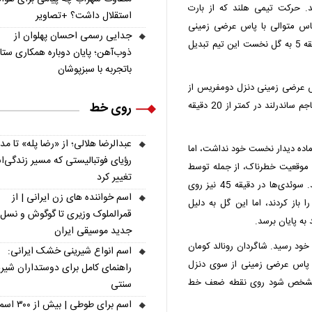
. حرکت تیمی هلند که از بارت
استقلال داشت؟ +تصاویر
 پاس متوالی با پاس عرضی زمینی
جدایی رسمی احسان پهلوان از
کودی خاکپو از سمت چپ و ضربه نهایی برایان بروبی در دقیقه 5 به گل نخست این تیم تبدیل
ذوب‌آهن؛ پایان دوباره همکاری ستار
باتجربه با سبزپوشان
روی پاس عرضی زمینی دنزل دومفریس از
روی خط
سمت راست، بار دیگر توسط برایان بروبی به گل رسید تا مهاجم ساندرلند در کمتر از 20 دقیقه
عبدالرضا هلالی؛ از «رضا پله» تا م
ه 30 هیچ نشانی از تیم آماده دیدار نخست خود نداشت، اما
رؤیای فوتبالیستی که مسیر زندگی‌
ند موقعیت خطرناک، از جمله توسط
تغییر کرد
یاسین عیاری و ویکتور یوکرش، روی دروازه هلند خلق کردند. سوئدی‌ها در دقیقه 45 نیز روی
اسم خواننده های زن ایرانی | از
باز کردند، اما این گل به دلیل
قمرالملوک وزیری تا گوگوش و نسل
جدید موسیقی ایران
 خود رسید. شاگردان رونالد کومان
اسم انواع شیرینی خشک ایرانی:
روی یک پاس عرضی زمینی از سوی دنزل
راهنمای کامل برای دوستداران شیر
ا مشخص شود روی نقطه ضعف خط
سنتی
اسم برای طوطی | ب