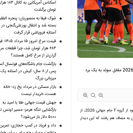
اسکناس آمریکایی به کانال ۱۸۴ هز
تومان برگشت
شوک فیفا به منصوریان؛ پنجره الطلب
بسته شد و انتقال پورعلی‌گنجی در
آستانه فروپاشی قرار گرفت
قیمت مرغ امروز ۱۵ مر
۶۸۴ هزار تومان شد، چرا قطعات مر
گران‌تر از مرغ کامل هستند؟
بازگشت جام باشگاه‌های فوتسال آسی
تیم ملی فوتبال هلند در دومین دیدار خود در جام جهانی 2026 مقابل سوئد به یک برد
پس از ۸ سال؛ کیش در آستانه یک
میزبانی بزرگ
بازار مسکن در مرداد یخ زد؛ خانه
هست، خریدار نیست
جهش قیمت جهانی طلا با امید به
بازگشایی تنگه هرمز؛ مسیر اونس تا
تیم‌های ملی فوتبال هلند و سوئد در دومین دیدار خود از گروه F جام جهانی 2026، از
۵۰۰۰ دلار باز می‌شود؟
ستون به مصاف هم رفتند که این دیدار
داد و فریاد در کمپ حجازی؛ تمرین
متفاوت سهراب چه پیامی برای هواد