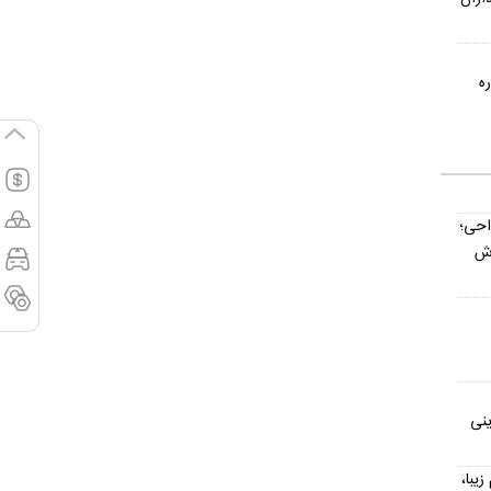
ه
داحی؛
اش
ینی
یش از ۳۰۰ اسم زیبا،