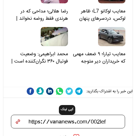
معایب لوکانو L7؛ ظاهر
رضا هلالی؛ مداحی که در
لوکس، دردسرهای پنهان
هرندی فقط روضه نخواند |
مسئولان «تکیه‌گاه آقا مرتضی
علی(ع)» را جدی‌تر ببینند
معایب تیارا؛ ۹ ضعف مهمی
محمد ابراهیمی: وضعیت
که خریداران دیر متوجه
فوتبال ۳۶۰ نگران‌کننده است |
می‌شوند
نقد سرمربی تیم ملی نباید
هزینه داشته باشد
این خبر را به اشتراک بگذارید:
کپی لینک