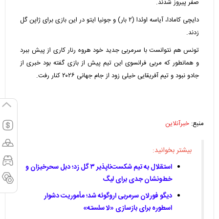
صفر پیروز شدند.
دایچی کامادا، آیاسه اوئدا (۲ بار) و جونیا ایتو در این بازی برای ژاپن گل
زدند.
تونس هم نتوانست با سرمربی جدید خود هروه رنار کاری از پیش ببرد
و همانطور که مربی فرانسوی این تیم پیش از بازی گفته بود خبری از
جادو نبود و تیم آفریقایی خیلی زود از جام جهانی ۲۰۲۶ کنار رفت.
منبع:
خبرآنلاین
بیشتر بخوانید:
استقلال به تیم شکست‌ناپذیر ۳ گل زد؛ دبل سحرخیزان و
خط‌ونشان جدی برای لیگ
دیگو فورلان سرمربی اروگوئه شد؛ مأموریت دشوار
اسطوره برای بازسازی «لا سلسته»