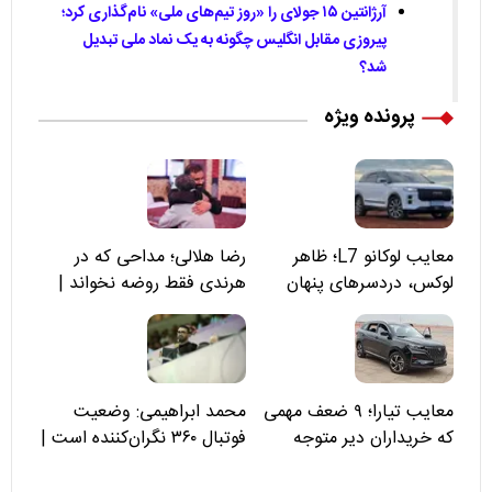
آرژانتین ۱۵ جولای را «روز تیم‌های ملی» نام‌گذاری کرد؛
پیروزی مقابل انگلیس چگونه به یک نماد ملی تبدیل
شد؟
پرونده ویژه
معایب لوکانو L7؛ ظاهر
رضا هلالی؛ مداحی که در
لوکس، دردسرهای پنهان
هرندی فقط روضه نخواند |
مسئولان «تکیه‌گاه آقا مرتضی
علی(ع)» را جدی‌تر ببینند
معایب تیارا؛ ۹ ضعف مهمی
محمد ابراهیمی: وضعیت
که خریداران دیر متوجه
فوتبال ۳۶۰ نگران‌کننده است |
می‌شوند
نقد سرمربی تیم ملی نباید
هزینه داشته باشد