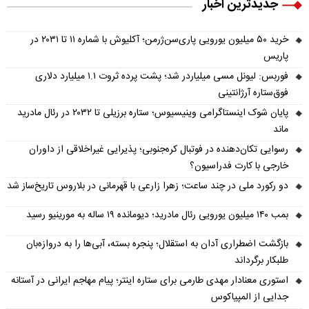
جدیدترین اخبار
خرید ۵۰ میلیون یورویی پاری‌سن‌ژرمن؛ آکلیوش با شماره ۱۱ تا ۲۰۳۱ در
پاریس
فوربس: لیونل مسی میلیاردر شد؛ پشت پرده ثروت ۱.۱ میلیارد دلاری
فوق‌ستاره آرژانتینی
پایان شوک اینستاگرامی وینیسیوس؛ ستاره برزیلی تا ۲۰۳۲ در رئال مادرید
ماند
رسوایی تکان‌دهنده در فوتبال کره‌جنوبی؛ پذیرایی غیراخلاقی از داوران
خارجی با کارت فدراسیون؟
دو رکورد ملی در چند ساعت؛ زهرا زارعی با قهرمانی در بلاروس تاریخ‌ساز شد
بمب ۱۴۰ میلیون یورویی رئال مادرید؛ دیومانده ۱۹ ساله به مورینیو رسید
بازگشت اضطراری آدان به استقلال؛ پنجره بسته، آبی‌ها را به دروازه‌بان
طلبکار برگرداند
استوری معنادار مهدی طارمی برای ستاره اینتر؛ پیام مهاجم ایرانی در آستانه
جدایی از المپیاکوس