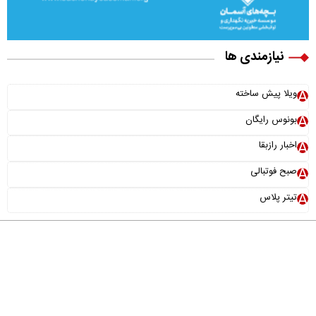
نیازمندی ها
ویلا پیش ساخته
بونوس رایگان
اخبار رازبقا
صبح فوتبالی
تیتر پلاس