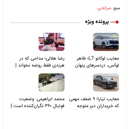
منبع:
خبرآنلاین
پرونده ویژه
معایب لوکانو L7؛ ظاهر
رضا هلالی؛ مداحی که در
لوکس، دردسرهای پنهان
هرندی فقط روضه نخواند |
مسئولان «تکیه‌گاه آقا مرتضی
علی(ع)» را جدی‌تر ببینند
معایب تیارا؛ ۹ ضعف مهمی
محمد ابراهیمی: وضعیت
که خریداران دیر متوجه
فوتبال ۳۶۰ نگران‌کننده است |
می‌شوند
نقد سرمربی تیم ملی نباید
هزینه داشته باشد