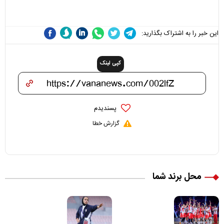
علی(ع)» را جدی‌تر ببینند
این خبر را به اشتراک بگذارید:
کپی لینک
پسندیدم
گزارش خطا
محل برند شما