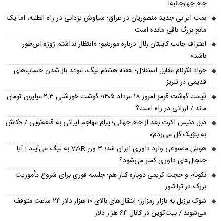
جام چهارجانبه!
بمب ایرانی جدید منصوریان در عراق؛ سیاوش یزدانی در راه الطلبه، اما یک
مانع بزرگ باقی مانده است
اعتراف جالب کاپیتان رئال درباره مورینیو؛ «انتظار نداشتم ژوزه این‌طور
باشد»
جواد نکونام مقابل استقلال؛ هفته هشتم لیگ، موعد باز شدن حساب‌های
قدیمی در تبریز
قیمت گوشت قرمز امروز ۱۸ مرداد ۱۴۰۵؛ گوشت خورشتی ۲.۳ میلیون تومان
ماند / ارزانی در راه است؟
دبل دنیس اکرت بعد از جام جهانی؛ پیام مهاجم ایرانی به قلعه‌نویی / «کاش
به بلژیک گل می‌زدم»
هوش مصنوعی وارد داوری ایران شد؛ ۳ ون VAR به لیگ می‌آیند | آیا
جنجال‌های داوری کمتر می‌شود؟
نکونام و حجت کریمی دوباره کنار هم؛ جلسه فوری برای شروع مأموریت
بزرگ در تراکتور
شوک برزیل به بازار رمزارز؛ انتقال‌های بالای ۱۰ هزار دلار ۲۴ ساعت متوقف
می‌شوند / بیت‌کوین در کانال ۶۴ هزار دلار