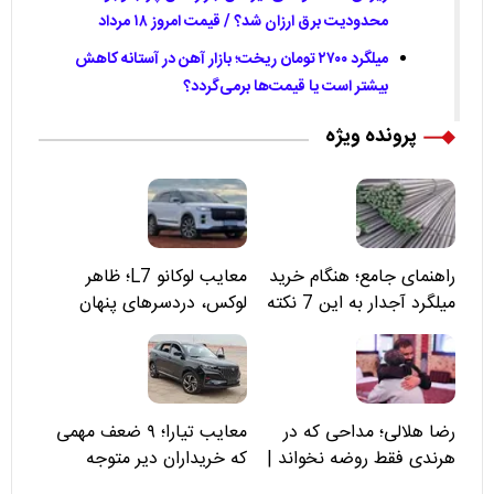
محدودیت برق ارزان شد؟ / قیمت امروز ۱۸ مرداد
میلگرد ۲۷۰۰ تومان ریخت؛ بازار آهن در آستانه کاهش
بیشتر است یا قیمت‌ها برمی‌گردد؟
پرونده ویژه
راهنمای جامع؛ هنگام خرید
معایب لوکانو L7؛ ظاهر
میلگرد آجدار به این 7 نکته
لوکس، دردسرهای پنهان
توجه کنید
رضا هلالی؛ مداحی که در
معایب تیارا؛ ۹ ضعف مهمی
هرندی فقط روضه نخواند |
که خریداران دیر متوجه
مسئولان «تکیه‌گاه آقا مرتضی
می‌شوند