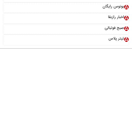
بونوس رایگان
اخبار رازبقا
صبح فوتبالی
تیتر پلاس
درباره ما
تماس با ما
آرشیو
پیوندها
عضویت در خبرنامه
خانواده ما