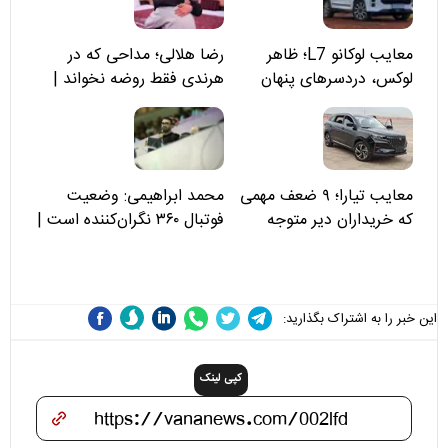
معایب لوکانو L7؛ ظاهر
رضا هلالی؛ مداحی که در
لوکس، دردسرهای پنهان
هرندی فقط روضه نخواند |
مسئولان «تکیه‌گاه آقا مرتضی
علی(ع)» را جدی‌تر ببینند
معایب تیارا؛ ۹ ضعف مهمی
محمد ابراهیمی: وضعیت
که خریداران دیر متوجه
فوتبال ۳۶۰ نگران‌کننده است |
می‌شوند
نقد سرمربی تیم ملی نباید
هزینه داشته باشد
این خبر را به اشتراک بگذارید:
کپی لینک