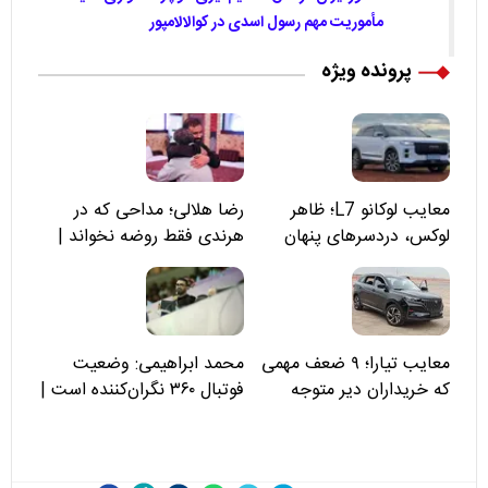
مأموریت مهم رسول اسدی در کوالالامپور
پرونده ویژه
معایب لوکانو L7؛ ظاهر
رضا هلالی؛ مداحی که در
لوکس، دردسرهای پنهان
هرندی فقط روضه نخواند |
مسئولان «تکیه‌گاه آقا مرتضی
علی(ع)» را جدی‌تر ببینند
معایب تیارا؛ ۹ ضعف مهمی
محمد ابراهیمی: وضعیت
که خریداران دیر متوجه
فوتبال ۳۶۰ نگران‌کننده است |
می‌شوند
نقد سرمربی تیم ملی نباید
هزینه داشته باشد