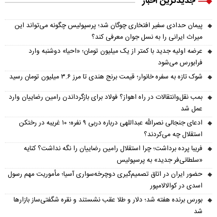
جدیدترین اخبار
پیمان حدادی سفیر افتخاری چوگان شد؛ پرسپولیس چگونه می‌تواند این
میراث ایرانی را به نسل جوان معرفی کند؟
عرضه اولیه جدید با کمتر از یک میلیون تومان؛ «احیا» دوشنبه وارد
فرابورس می‌شود
شوک تازه به سفره خانوار؛ قیمت برنج هندی تا مرز ۳.۶ میلیون تومان رسید
بمب نقل‌وانتقالات در راه اهواز؟ فولاد برای بازگرداندن رامین رضاییان وارد
عمل شد
ادعای جنجالی نصرالله عبداللهی درباره دربی ۹ نفره؛ ۱۰ غریبه در رختکن
استقلال چه می‌کردند؟
فریبا پرده برداشت؛ چرا استقلال رامین رضاییان را نگه نداشت؟ کنایه
«سلطانی‌فر جدید» به پرسپولیس
حضور ایران در اتاق تصمیم‌گیری دوچرخه‌سواری آسیا؛ مأموریت مهم رسول
اسدی در کوالالامپور
بورس برنده هفته شد؛ دلار و طلا عقب نشستند و نقره شگفتی‌ساز بازارها
شد