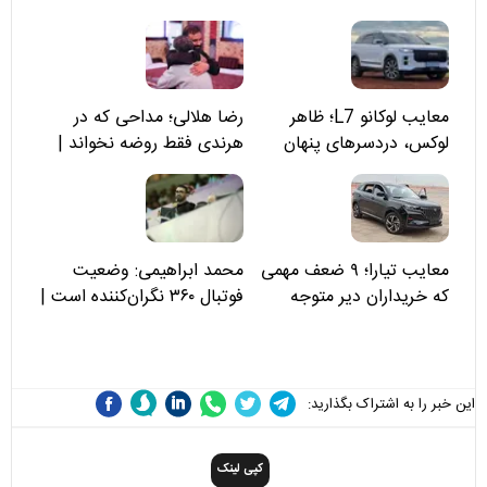
معایب لوکانو L7؛ ظاهر
رضا هلالی؛ مداحی که در
لوکس، دردسرهای پنهان
هرندی فقط روضه نخواند |
مسئولان «تکیه‌گاه آقا مرتضی
علی(ع)» را جدی‌تر ببینند
معایب تیارا؛ ۹ ضعف مهمی
محمد ابراهیمی: وضعیت
که خریداران دیر متوجه
فوتبال ۳۶۰ نگران‌کننده است |
می‌شوند
نقد سرمربی تیم ملی نباید
هزینه داشته باشد
این خبر را به اشتراک بگذارید:
کپی لینک