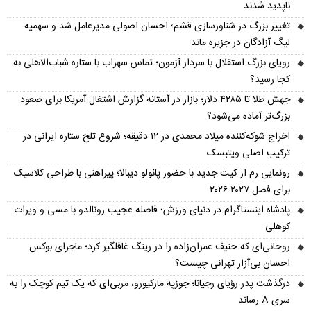
ناپدید شدند
تغییر بزرگ در شناورسازی قشم؛ احسان اصولی مدیرعامل شد و سهمیه
لیگ آزادگان در جزیره ماند
رویای بزرگ استقلال با سردار آزمون؛ تماس سهراب با ستاره شباب‌الاهلی به
کجا رسید؟
جهش طلا تا ۴۲۸۵ دلار؛ بازار در آستانه گزارش اشتغال آمریکا برای صعود
بزرگ‌تر آماده می‌شود؟
اخراج شوکه‌کننده میلاد محمدی در ۱۲ دقیقه؛ شروع تلخ ستاره ایرانی در
ترکیب اصلی ویتبسک
رونمایی رم از کیت جدید با حضور پائولو دیبالا؛ پیراهنی با طراحی کلاسیک
برای فصل ۲۰۲۷-۲۰۲۶
پادشاه اینستاگرام در دنیای ورزش؛ فاصله عجیب رونالدو با مسی و ویرات
کوهلی
روحانی‌ای که حنیف عمران‌زاده را در رینگ غافلگیر کرد؛ ماجرای بوکس
احسان بی‌آزار تهرانی چیست؟
درگذشت پدر رؤیای رجیانا؛ جوزپه مارکیورو، مربی‌ای که یک تیم کوچک را به
سری A رساند