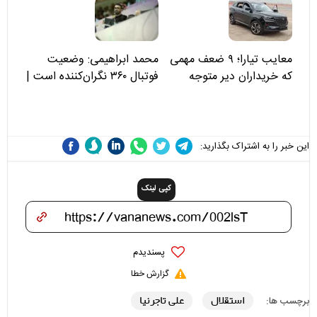
علی(ع)» را جدی‌تر ببینند
معایب تیارا؛ ۹ ضعف مهمی
محمد ابراهیمی: وضعیت
که خریداران دیر متوجه
فوتبال ۳۶۰ نگران‌کننده است |
می‌شوند
نقد سرمربی تیم ملی نباید
هزینه داشته باشد
این خبر را به اشتراک بگذارید:
کپی لینک
پسندیدم
گزارش خطا
استقلال
علی تاجرنیا
برچسب ها: