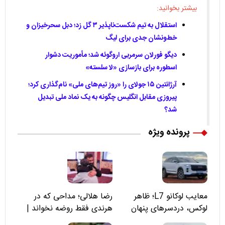
بیشتر بخوانید:
استقلال به تیم شکست‌ناپذیر ۳ گل زد؛ دبل سحرخیزان و
خط‌ونشان جدی برای لیگ
دیگو فورلان سرمربی اروگوئه شد؛ مأموریت دشوار
اسطوره برای بازسازی «لا سلسته»
آرژانتین ۱۵ جولای را «روز تیم‌های ملی» نام‌گذاری کرد؛
پیروزی مقابل انگلیس چگونه به یک نماد ملی تبدیل
شد؟
پرونده ویژه
معایب لوکانو L7؛ ظاهر
رضا هلالی؛ مداحی که در
لوکس، دردسرهای پنهان
هرندی فقط روضه نخواند |
مسئولان «تکیه‌گاه آقا مرتضی