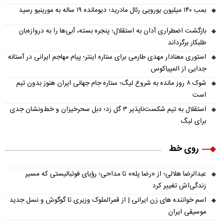
بمب ۱۴۰ میلیون یورویی رئال مادرید؛ دیومانده ۱۹ ساله به مورینیو رسید
بازگشت اضطراری آدان به استقلال؛ پنجره بسته، آبی‌ها را به دروازه‌بان
طلبکار برگرداند
استوری معنادار مهدی طارمی برای ستاره اینتر؛ پیام مهاجم ایرانی در آستانه
جدایی از المپیاکوس
شوک ۸ روز مانده به شروع لیگ؛ ستاره جام جهانی ایران هنوز بدون تیم
است
استقلال به تیم شکست‌ناپذیر ۳ گل زد؛ دبل سحرخیزان و خط‌ونشان جدی
برای لیگ
روی خط
عبدالرضا هلالی؛ از «رضا پله» تا مداحی؛ رؤیای فوتبالیستی که مسیر
زندگی‌اش تغییر کرد
اسم خواننده های زن ایرانی | از قمرالملوک وزیری تا گوگوش و نسل جدید
موسیقی ایران