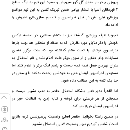
پیروزی چادرملو مقابل گل گهر سیرجان و صعود این تیم به لیگ سطح
۲ قهرمانان آسیا با انتشار پیامی ضمن تبریک گفتن به این تیم مواضع
روزهای قبلی اش در قبال فدراسیون و تصمیم سازی‌های اخیرش را
ادامه داد.
تاجرنیا ظرف روزهای گذشته نیز با انتشار مطالبی در صفحه ایکس
خودش با ذکر دلایل مورد نظرش -که به اعتقاد او منطقی هم بوده- بارها
فدراسیون فوتبال را تحت فشار گذاشته بود که علت برگزار نشدن
مسابقات جام حذفی و از سوی دیگر علت اعلام نشدن نام استقلال به
عنوان قهرمان فصل نیمه تمام بیست و پنجم لیگ برتر را اعلام کنند اما
مسئولان فدراسیون فوتبال حتی به خودشان زحمت ندادند تا پاسخی در
حد یک کلمه به این مطالب داده شود.
اما ظاهراً مدیر فعلی باشگاه استقلال حاضر به عقب نشینی نیست و
همچنان از هر فرصتی برای گوشه و کنایه زدن به اتفاقات اخیر در
فدراسیون فوتبال دریغ نمی‌کند.
در همین راستا بخوانید:
مقصر اصلی وضعیت پرسپولیس کریم باقری
است/ شانس آوردیم دچار وضعیت ۷تایی استقلال نشدیم