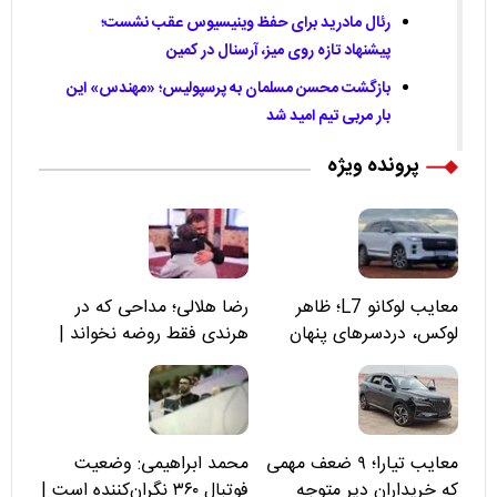
رئال مادرید برای حفظ وینیسیوس عقب نشست؛
پیشنهاد تازه روی میز، آرسنال در کمین
بازگشت محسن مسلمان به پرسپولیس؛ «مهندس» این
بار مربی تیم امید شد
پرونده ویژه
معایب لوکانو L7؛ ظاهر
رضا هلالی؛ مداحی که در
لوکس، دردسرهای پنهان
هرندی فقط روضه نخواند |
مسئولان «تکیه‌گاه آقا مرتضی
علی(ع)» را جدی‌تر ببینند
معایب تیارا؛ ۹ ضعف مهمی
محمد ابراهیمی: وضعیت
که خریداران دیر متوجه
فوتبال ۳۶۰ نگران‌کننده است |