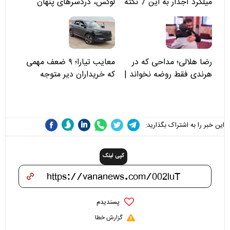
میلگرد آجدار به این 7 نکته
لوکس، دردسرهای پنهان
توجه کنید
رضا هلالی؛ مداحی که در
معایب تیارا؛ ۹ ضعف مهمی
هرندی فقط روضه نخواند |
که خریداران دیر متوجه
مسئولان «تکیه‌گاه آقا مرتضی
می‌شوند
علی(ع)» را جدی‌تر ببینند
این خبر را به اشتراک بگذارید:
کپی لینک
پسندیدم
گزارش خطا