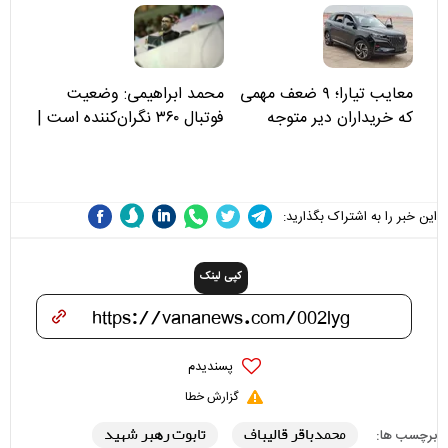
مسئولان «تکیه‌گاه آقا مرتضی
علی(ع)» را جدی‌تر ببینند
معایب تیارا؛ ۹ ضعف مهمی
محمد ابراهیمی: وضعیت
که خریداران دیر متوجه
فوتبال ۳۶۰ نگران‌کننده است |
می‌شوند
نقد سرمربی تیم ملی نباید
هزینه داشته باشد
این خبر را به اشتراک بگذارید:
کپی لینک
پسندیدم
گزارش خطا
محمدباقر قالیباف
تابوت رهبر شهید
برچسب ها: