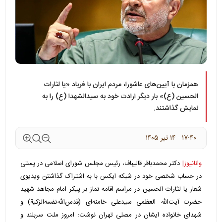
همزمان با آیین‌های عاشورا، مردم ایران با فریاد «یا لثارات
الحسین (ع)» بار دیگر ارادت خود به سیدالشهدا (ع) را به
نمایش گذاشتند.
۱۷:۴۰ - ۱۴ تير ۱۴۰۵
وانانیوز|
دکتر محمدباقر قالیباف، رئیس مجلس شورای اسلامی در پستی
در حساب شخصی خود در شبکه ایکس با به اشتراک گذاشتن ویدیوی
شعار یا لثارات الحسین در مراسم اقامه نماز بر پیکر امام مجاهد شهید
حضرت آیت‌الله العظمی سیدعلی خامنه‌ای (قدس‌الله‌نفسه‌الزکیة) و
شهدای خانواده ایشان در مصلی تهران نوشت: امروز ملت سربلند و