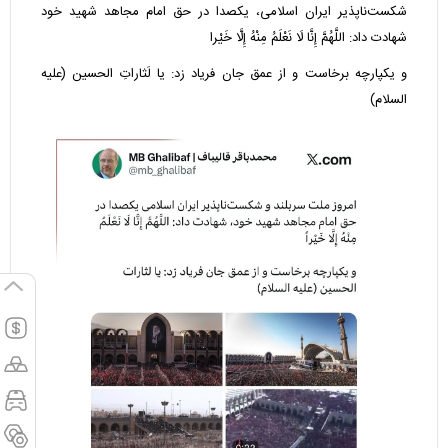
شکست‌ناپذیر ایران اسلامی، یکصدا در حق امام مجاهد شهید خود
شهادت داد: اللَّهُمَّ إِنَّا لَا نَعْلَمُ مِنْهُ إِلَّا خَیْرا
و یکپارچه برخاست و از عمق جان فریاد زد: یا لَثاراتِ الحسین (علیه
السلام)