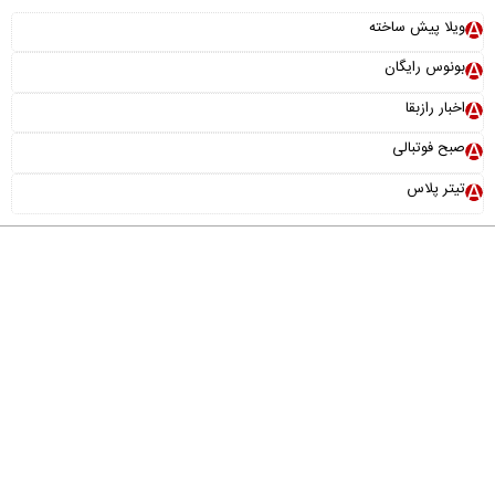
ویلا پیش ساخته
بونوس رایگان
اخبار رازبقا
صبح فوتبالی
تیتر پلاس
درباره ما
تماس با ما
آرشیو
پیوندها
عضویت در خبرنامه
خانواده ما