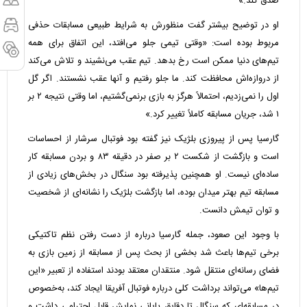
صدق کند.»
او در توضیح بیشتر گفت منظورش به شرایط طبیعی مسابقات حذفی
مربوط بوده است: «وقتی تیمی جلو می‌افتد، این اتفاق برای همه
تیم‌های دنیا ممکن است رخ بدهد. تیم عقب می‌نشیند و تلاش می‌کند
از دروازه‌اش محافظت کند. ما جلو رفتیم و آنها عقب نشستند. اگر گل
اول را نمی‌زدیم، احتمالاً هرگز به بازی برنمی‌گشتیم، اما وقتی نتیجه ۲ بر
۱ شد، جریان مسابقه کاملاً تغییر کرد.»
گارسیا پس از پیروزی بلژیک نیز گفته بود فوتبال سرشار از احساسات
است و بازگشت از شکست ۲ بر صفر در دقیقه ۸۳ و بردن مسابقه کار
ساده‌ای نیست. او همچنین پذیرفته بود سنگال در بخش‌های زیادی از
مسابقه تیم بهتر میدان بوده، اما بازگشت بلژیک را نشانه‌ای از شخصیت
و توان تیمش دانست.
با وجود این صعود، جمله گارسیا درباره از دست رفتن نظم تاکتیکی
برخی تیم‌ها باعث شد بخشی از بحث پس از مسابقه از زمین بازی به
فضای رسانه‌ای منتقل شود. منتقدان معتقد بودند استفاده از تعبیر «این
تیم‌ها» می‌تواند برداشت کلی درباره فوتبال آفریقا ایجاد کند، به‌خصوص
در مسابقه‌ای که سنگال تا دقایق پایانی نمایش قابل احترامی داشت و