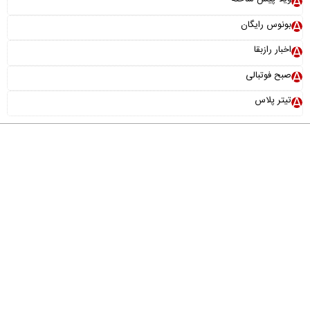
بونوس رایگان
اخبار رازبقا
صبح فوتبالی
تیتر پلاس
درباره ما
تماس با ما
آرشیو
پیوندها
عضویت در خبرنامه
خانواده ما