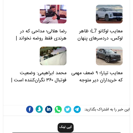
معایب لوکانو L7؛ ظاهر
رضا هلالی؛ مداحی که در
لوکس، دردسرهای پنهان
هرندی فقط روضه نخواند |
مسئولان «تکیه‌گاه آقا مرتضی
علی(ع)» را جدی‌تر ببینند
معایب تیارا؛ ۹ ضعف مهمی
محمد ابراهیمی: وضعیت
که خریداران دیر متوجه
فوتبال ۳۶۰ نگران‌کننده است |
می‌شوند
نقد سرمربی تیم ملی نباید
هزینه داشته باشد
این خبر را به اشتراک بگذارید:
کپی لینک