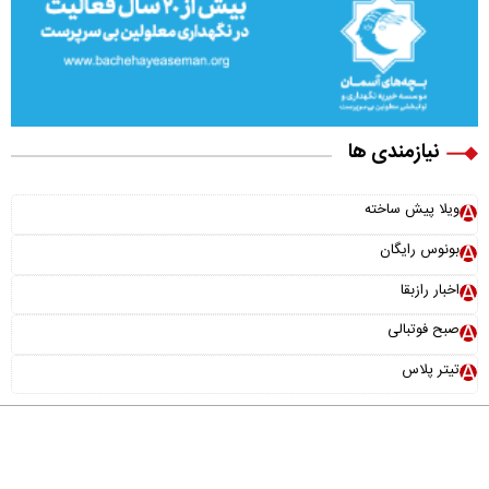
نیازمندی ها
ویلا پیش ساخته
بونوس رایگان
اخبار رازبقا
صبح فوتبالی
تیتر پلاس