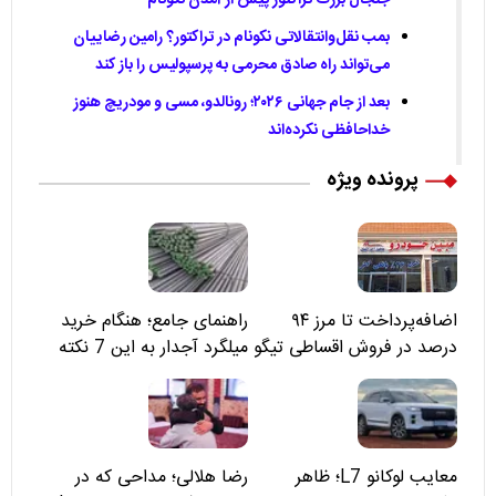
جنجال بزرگ تراکتور پیش از آمدن نکونام
بمب نقل‌وانتقالاتی نکونام در تراکتور؟ رامین رضاییان
می‌تواند راه صادق محرمی به پرسپولیس را باز کند
بعد از جام جهانی ۲۰۲۶؛ رونالدو، مسی و مودریچ هنوز
خداحافظی نکرده‌اند
پرونده ویژه
اضافه‌پرداخت تا مرز ۹۴
راهنمای جامع؛ هنگام خرید
درصد در فروش اقساطی تیگو
میلگرد آجدار به این 7 نکته
۸؛ مسئولان «مبین خودرو» را
توجه کنید
نمی‌بینند؟
معایب لوکانو L7؛ ظاهر
رضا هلالی؛ مداحی که در