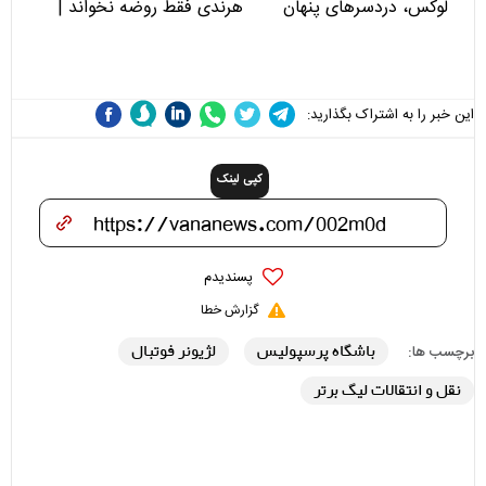
لوکس، دردسرهای پنهان
هرندی فقط روضه نخواند |
مسئولان «تکیه‌گاه آقا مرتضی
علی(ع)» را جدی‌تر ببینند
این خبر را به اشتراک بگذارید:
کپی لینک
پسندیدم
گزارش خطا
باشگاه پرسپولیس
لژیونر فوتبال
برچسب ها:
نقل و انتقالات لیگ برتر